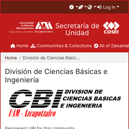
Log In
Secretaría de
Unidad
Home
Communities & Collections
All of Zaloamat
Home
División de Ciencias Básicas e Ingeniería
División de Ciencias Básicas e
Ingeniería
Permanent URI for this community