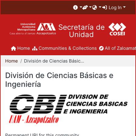
Log In
Secretaría de
Unidad
Home
Communities & Collections
All of Zaloamat
Home
División de Ciencias Básicas e Ingeniería
División de Ciencias Básicas e
Ingeniería
Permanent URI for this community