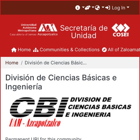
Log In
Secretaría de
Unidad
Home
Communities & Collections
All of Zaloamat
Home
División de Ciencias Básicas e Ingeniería
División de Ciencias Básicas e
Ingeniería
Permanent URI for this community