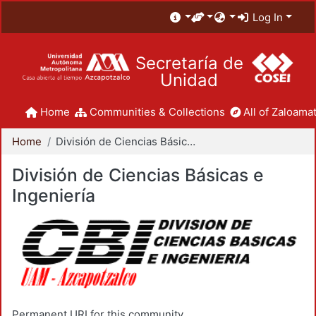
Log In
Secretaría de
Unidad
Home
Communities & Collections
All of Zaloamat
Home
División de Ciencias Básicas e Ingeniería
División de Ciencias Básicas e
Ingeniería
Permanent URI for this community