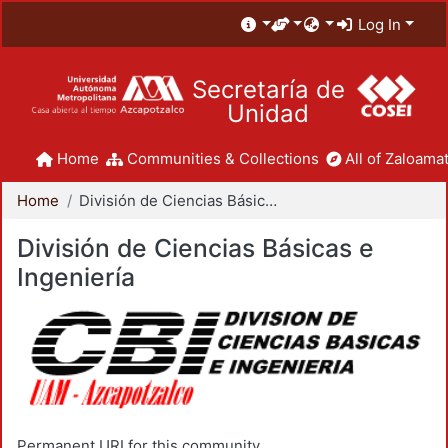
Log In
Secretaría de
Unidad
Home
Communities & Collections
All of Zaloamat
Home
División de Ciencias Básicas e Ingeniería
División de Ciencias Básicas e
Ingeniería
Permanent URI for this community