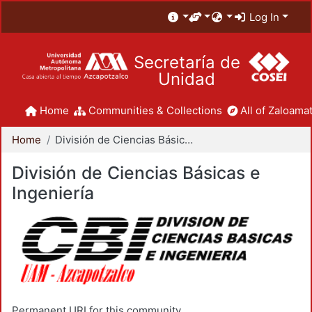
Log In
Secretaría de
Unidad
Home
Communities & Collections
All of Zaloamat
Home
División de Ciencias Básicas e Ingeniería
División de Ciencias Básicas e
Ingeniería
Permanent URI for this community