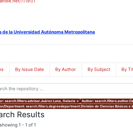
handle.net/11191/1
s de la Universidad Autónoma Metropolitana
ns
By Issue Date
By Author
By Subject
By Ti
or: search.filters.advisor.Juárez Luna, Gelacio
×
Author: search.filters.author.
ion/Department: search.filters.degreedepartment.División de Ciencias Básicas e I
arch Results
showing
1 - 1 of 1