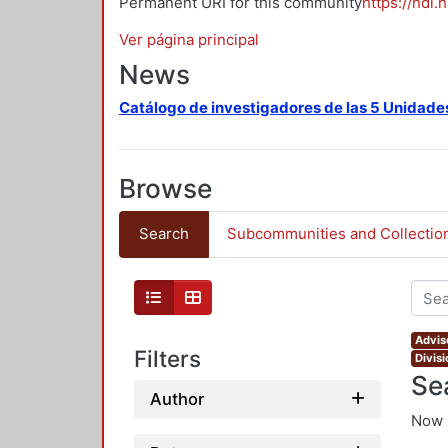
Permanent URI for this community
https://hdl.
Ver página principal
News
Catálogo de investigadores de las 5 Unidade
Browse
Search
Subcommunities and Collectio
Advis
Filters
Divis
Se
Author
Now 