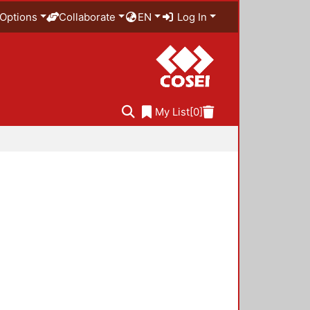
Options
Collaborate
EN
Log In
My List
[0]