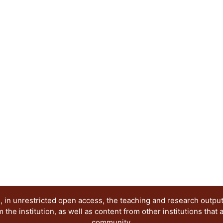
una introducción sobre los conceptos básicos par
macizas de concreto reforzado ante actividades 
principales para el análisis y las funciones de c
cada tipo de actividad humana para su aplicació
capítulo 2 se presentan las características y pro
estudio, el análisis y la evaluación de vibraciones
caminar humano por medio de modelos numéricos. 
aceleraciones máximas en la losa maciza de concr
elementos estructurales principales y al añadir
de concreto reforzado y acero estructural. Con la
realizado en el capítulo anterior, en el capítulo 4
la masa modal y frecuencia natural de trabes y lo
mediante métodos analíticos y numéricos. Por últ
expresiones analíticas para el cálculo de la aceler
solución general de sistemas amortiguados de 1
principalmente se comparan los valores obtenido
numéricos y experimentales proporcionados por 
para la actividad del caminar de una persona.
 in unrestricted open access, the teaching and research outpu
he institution, as well as content from other institutions that 
community.