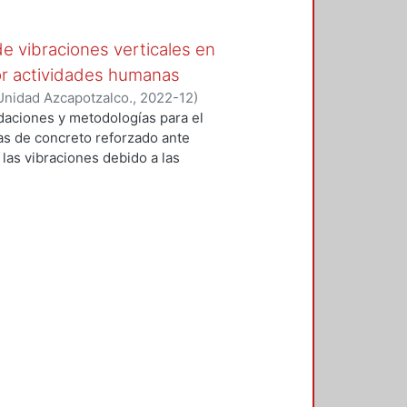
 de vibraciones verticales en
or actividades humanas
Unidad Azcapotzalco.
,
2022-12
)
daciones y metodologías para el
zas de concreto reforzado ante
las vibraciones debido a las
r humano. En las Normas Técnicas
 Estructuras de Concreto (NTCC-
s vibraciones estructurales que
la intensidad perceptible de
argo, no se especifica el sistema
umana al que es aplicable. Por lo
presiones prácticas y
osas macizas de concreto
s por actividades humanas,
aciones, basado en pruebas
n 3 dimensiones. El material
los: En el capítulo 1 se desarrolla