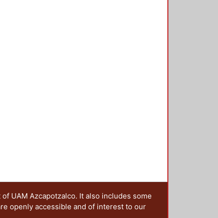
a el análisis dinámico en losas
humanas, así como las variables
arga dinámicas que representan
n en modelos numéricos. En el
piedades de la estructura de
 ente el correr, salto, balanceo y
En el capítulo 3 se analizan las
eto reforzado al modificar los
 elementos como trabes secundarias
 finalidad de ampliar el estudio
 se realiza un estudio particular de
sas con distintos tipos de apoyo
imo, en el capítulo 5 se evalúan
ación máxima, 𝑎𝑚𝑎𝑥, basadas en la
GDL ante carga armónica;
s analíticamente con valores
Caballero (2020), particularmente
t of UAM Azcapotzalco. It also includes some
are openly accessible and of interest to our