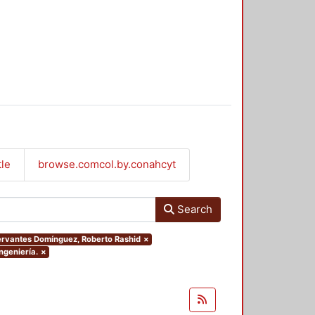
tle
browse.comcol.by.conahcyt
Search
Cervantes Domínguez, Roberto Rashid
×
ngeniería.
×