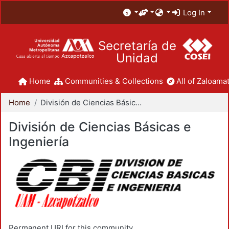
Log In
Secretaría de
Unidad
Home
Communities & Collections
All of Zaloamat
Home
División de Ciencias Básicas e Ingeniería
División de Ciencias Básicas e
Ingeniería
Permanent URI for this community