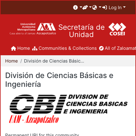
Log In
Secretaría de
Unidad
Home
Communities & Collections
All of Zaloamat
Home
División de Ciencias Básicas e Ingeniería
División de Ciencias Básicas e
Ingeniería
Permanent URI for this community