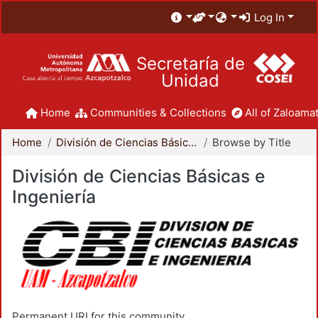
Log In
Secretaría de
Unidad
Home
Communities & Collections
All of Zaloamat
Home
División de Ciencias Básicas e Ingeniería
Browse by Title
División de Ciencias Básicas e
Ingeniería
Permanent URI for this community