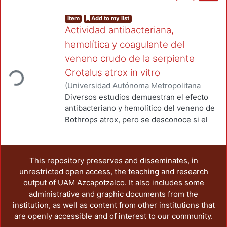
Item
Add to my list
Actividad antibacteriana,
hemolítica y coagulante del
veneno crudo de la serpiente
ding...
Crotalus atrox in vitro
(
Universidad Autónoma Metropolitana
(México). Unidad Azcapotzalco. División
Diversos estudios demuestran el efecto
de Ciencias Básicas e Ingeniería.
,
2015
)
antibacteriano y hemolítico del veneno de
Escamilla Hernández, Max Darío
;
Martínez
Bothrops atrox, pero se desconoce si el
García, Martha
;
Campoy Otero, Emelia
;
veneno de la especie Crotalus atrox en
López Urrutia, Eduardo R.
;
Álvarez
cautiverio, perteneciente a la misma
Rodríguez, Carmen
familia y con amplia distribución en el país,
This repository preserves and disseminates, in
tiene efectos similares. En este trabajo se
unrestricted open access, the teaching and research
evaluó la actividad antibacteriana,
output of UAM Azcapotzalco. It also includes some
hemolítica y coagulante del veneno crudo
administrative and graphic documents from the
de C. atrox mediante ensayos in vitro. Se
institution, as well as content from other institutions that
obtuvo una concentración de 40 μg/μl de
are openly accessible and of interest to our community.
proteína en el veneno. El veneno crudo