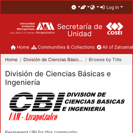
Log In
Secretaría de
Unidad
Home
Communities & Collections
All of Zaloamat
Home
División de Ciencias Básicas e Ingeniería
Browse by Title
División de Ciencias Básicas e
Ingeniería
Permanent URI for this community