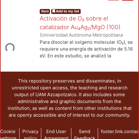
Item
Add to my list
Activación de O₂ sobre el
catalizador Au₄Ag₂/MgO (100)
(
Universidad Autónoma Metropolitana
(México). Unidad Azcapotzalco. División
Para disociar el oxígeno molecular (O₂), se
ading...
de Ciencias Básicas e Ingeniería.
,
2024
)
requiere una energía de activación de 5.16
García Cruz, Raúl
;
Poulain García, Enrique
eV. En este estudio, se analizó la
Gabriel
;
García Cruz, Luz María
;
Olvera
disociación del O₂ sobre cúmulos
Neria, Óscar
metálicos de Au₆, Ag₆ y Au₄Ag₂,
soportados en la superficie de MgO (100),
This repository preserves and disseminates, in
siguiendo el mecanismo de Langmuir-
unrestricted open access, the teaching and research
Hinshelwood (LH). Se observó una
output of UAM Azcapotzalco. It also includes some
reducción en la energía de activación del
administrative and graphic documents from the
O₂, con valores de 3.02 eV para Au₆, 2.79
institution, as well as content from other institutions that
eV para Ag₆ y 3.14 eV para Au₄Ag₂. Aunque
are openly accessible and of interest to our community.
la transferencia de carga de la superficie
al metal no es lo suficientemente
significativa como para que los cúmulos
Cookie
Privacy
End User
Send
footer.link.contac
metálicos transfieran carga al enlace σ*
settings
policy
Agreement
Feedback