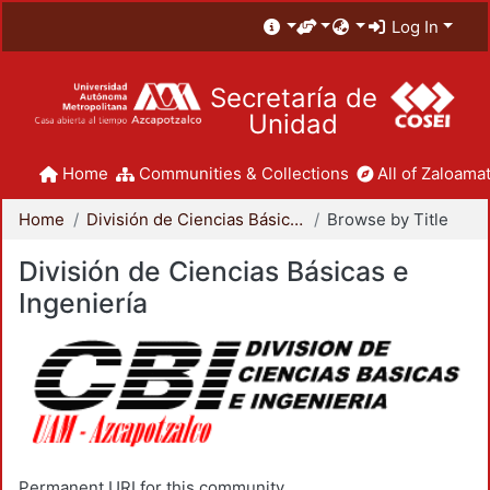
Log In
Secretaría de
Unidad
Home
Communities & Collections
All of Zaloamat
Home
División de Ciencias Básicas e Ingeniería
Browse by Title
División de Ciencias Básicas e
Ingeniería
Permanent URI for this community