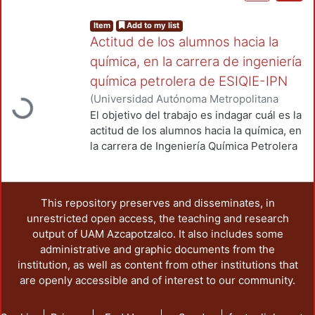
Item
Add to my list
Actitud de los alumnos hacia la
química, en la carrera de ingeniería
Loading...
química petrolera de ESIQIE-IPN
(
Universidad Autónoma Metropolitana
(México). Unidad Azcapotzalco. División
El objetivo del trabajo es indagar cuál es la
de Ciencias Básicas e Ingeniería.
,
2018
)
actitud de los alumnos hacia la química, en
Morales Sánchez, Leticia Andrea
;
Morales
la carrera de Ingeniería Química Petrolera
Sánchez, Virginia
;
Holguin Quiñones, Saul
de ESIQIE-IPN. Se hizo un estudio
descriptivo, con diseño transversal,
prospectivo y univariado. El cuestionario
This repository preserves and disseminates, in
fue de 20 ítems, entre los que se evalúa el
unrestricted open access, the teaching and research
entusiasmo, la asistencia, el trabajo en
output of UAM Azcapotzalco. It also includes some
equipo, como consideran los conceptos
administrative and graphic documents from the
de química entre otros. Los ítems se
institution, as well as content from other institutions that
miden mediante la escala de Likert con
are openly accessible and of interest to our community.
cinco opciones: "totalmente de acuerdo"
hasta "totalmente en desacuerdo (1)". La