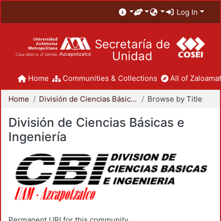
Log In
Secretaría de
Unidad
Home
Communities & Collections
All of Zaloamat
Home
División de Ciencias Básicas e Ingeniería
Browse by Title
División de Ciencias Básicas e
Ingeniería
Permanent URI for this community