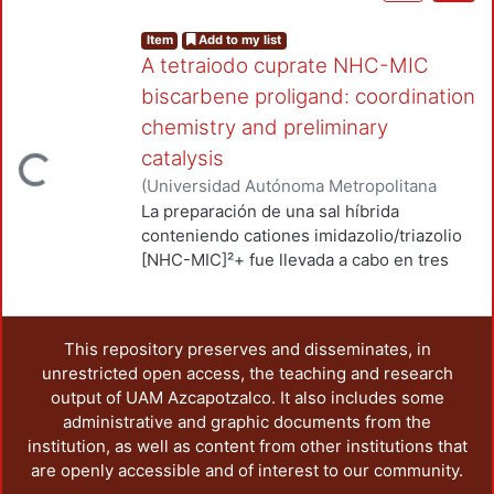
Item
Add to my list
A tetraiodo cuprate NHC-MIC
biscarbene proligand: coordination
chemistry and preliminary
catalysis
Loading...
(
Universidad Autónoma Metropolitana
(México). Unidad Azcapotzalco. División
La preparación de una sal híbrida
de Ciencias Básicas e Ingeniería.
,
2016
)
conteniendo cationes imidazolio/triazolio
Mendoza Espinosa, Daniel
;
Ángeles
[NHC-MIC]²+ fue llevada a cabo en tres
Beltrán, Deyanira
;
Negrón Silva, Guillermo
pasos sintéticos utilizando la cicloadición
Enrique
;
Álvarez Hernández, Alejandro
;
de azida-alquino catalizada por cobre
Suarez Castillo, Oscar R.
(CuAAC) y la subsecuente N-metilación
This repository preserves and disseminates, in
del 1,2,-3 triazol. Deprotonación selectiva
unrestricted open access, the teaching and research
de la sal mixta con NaH en presencia de
output of UAM Azcapotzalco. It also includes some
un precursor metálico (M= Pd, Rh) permite
administrative and graphic documents from the
la síntesis de NHC-metálicos conteniendo
institution, as well as content from other institutions that
fragmentos catiónicos de tipo triazolio
are openly accessible and of interest to our community.
[NHC∙(M)-MIC]+. La subsecuente