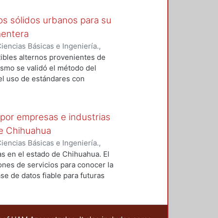
uos sólidos urbanos para su
mentera
encias Básicas e Ingeniería.
,
maris
;
Valenzuela Castro,
tibles alternos provenientes de
mismo se validó el método del
el uso de estándares con
rovenientes de diferentes
teriales a una temperatura
rminación de cloruros con un
 por empresas e industrias
de Chihuahua
encias Básicas e Ingeniería.
,
ez, Guillermo
;
Acosta Slane,
s en el estado de Chihuahua. El
iones de servicios para conocer la
se de datos fiable para futuras
nto de los residuos. La zona de
o mayor número de empresas y
 26.69 % respectivamente. La