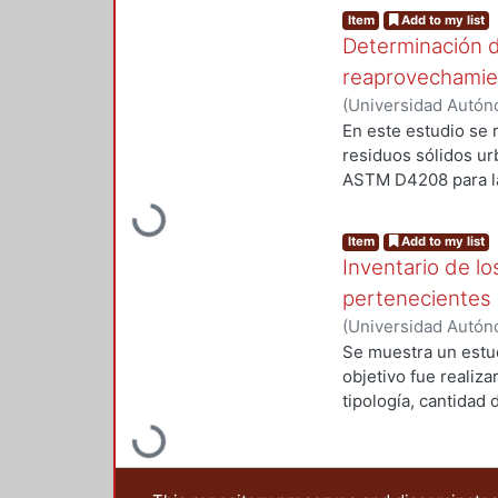
Item
Add to my list
Determinación de
reaprovechamien
(
Universidad Autóno
2017
)
Luna Velasco,
En este estudio se 
Gabriela Edith
;
Lozo
residuos sólidos ur
ASTM D4208 para la
contenidos conocido
Loading...
industrias de inter
Item
Add to my list
máxima de 2000 °C.
Inventario de l
electrodo de ion sel
pertenecientes 
(
Universidad Autóno
2018
)
Cuadrado Her
Se muestra un estud
Damaris
;
Lozoya Má
objetivo fue realiza
tipología, cantidad
investigaciones que
Loading...
estudio fueron emp
servicios en los mu