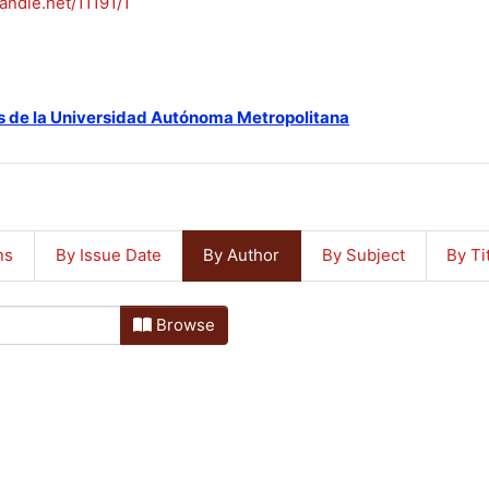
handle.net/11191/1
s de la Universidad Autónoma Metropolitana
ns
By Issue Date
By Author
By Subject
By Ti
Browse