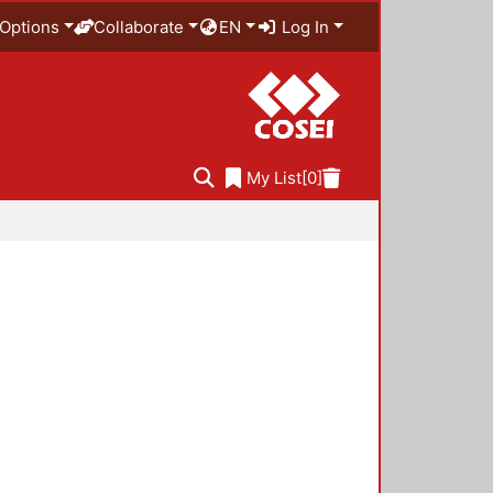
Options
Collaborate
EN
Log In
My List
[0]