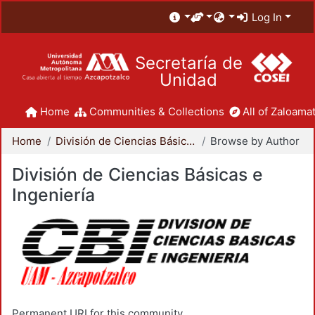
Log In
Secretaría de
Unidad
Home
Communities & Collections
All of Zaloamat
Home
División de Ciencias Básicas e Ingeniería
Browse by Author
División de Ciencias Básicas e
Ingeniería
Permanent URI for this community