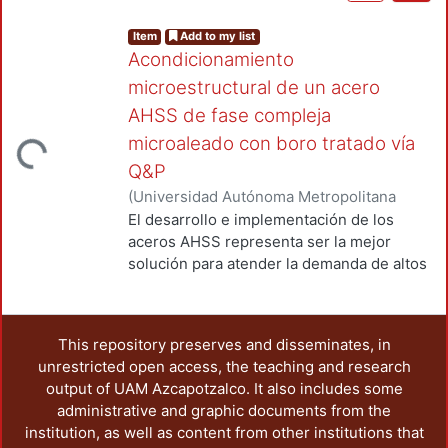
Item
Add to my list
Acondicionamiento
microestructural de un acero
AHSS de fase compleja
microaleado con boro tratado vía
Loading...
Q&P
(
Universidad Autónoma Metropolitana
(México). Unidad Azcapotzalco. División
El desarrollo e implementación de los
de Ciencias Básicas e Ingeniería.
,
2020
)
aceros AHSS representa ser la mejor
Salas Reyes, Antonio Enrique
;
Acevedo
solución para atender la demanda de altos
Sánchez, Fernando Daniel
;
Altamirano
niveles de seguridad y cuidado del medio
Guerrero, Gerardo
;
Chávez Alcalá, José
ambiente, solicitados a la industria
Federico
;
Mercado Lemus, Víctor Hugo
;
automotriz. El presente trabajo de
This repository preserves and disseminates, in
Ruíz Tamayo, Agustín Gerardo
investigación tiene como objetivo
unrestricted open access, the teaching and research
caracterizar estructural, microestructural y
output of UAM Azcapotzalco. It also includes some
mecánicamente un acero de última
administrative and graphic documents from the
generación de fase compleja microaleado
institution, as well as content from other institutions that
con boro, laminado en caliente y en frío y