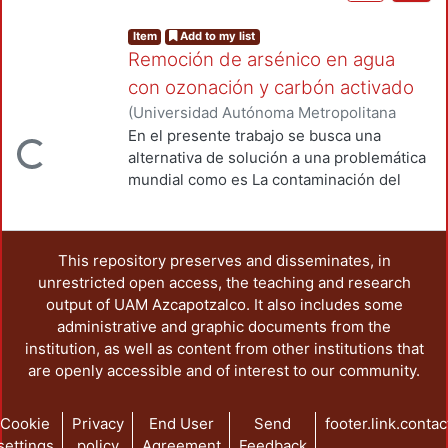
Item
Add to my list
Remoción de arsénico en agua
con ozonación y carbón activado
(
Universidad Autónoma Metropolitana
(México). Unidad Azcapotzalco.
En el presente trabajo se busca una
Loading...
Coordinación de Servicios de
alternativa de solución a una problemática
Información.
,
2017-07
)
Acevedo Afanador,
mundial como es La contaminación del
Laura Maria
agua con arsénico. En México se han
reportado concentraciones de más de 50
μg/L en agua potable en 13 Estados,
This repository preserves and disseminates, in
algunos de ellos con actividad minera, con
unrestricted open access, the teaching and research
concentraciones de hasta 158 mg/L, lo que
output of UAM Azcapotzalco. It also includes some
indica que los habitantes de estos Estados
administrative and graphic documents from the
están expuestos día a día a
institution, as well as content from other institutions that
concentraciones por encima del límite
are openly accessible and of interest to our community.
máximo permisible estipulado en México
en la norma para agua potable NOM-127-
SSA-1994. Se conocen diversos procesos
Cookie
Privacy
End User
Send
footer.link.contac
para la eliminación de este contaminante
settings
policy
Agreement
Feedback