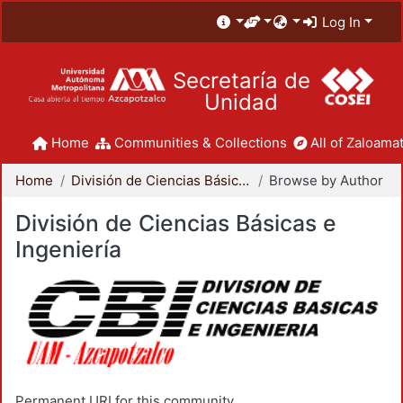
Log In
Secretaría de
Unidad
Home
Communities & Collections
All of Zaloamat
Home
División de Ciencias Básicas e Ingeniería
Browse by Author
División de Ciencias Básicas e
Ingeniería
Permanent URI for this community