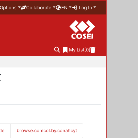
Options
Collaborate
EN
Log In
My List
[0]
X
tle
browse.comcol.by.conahcyt