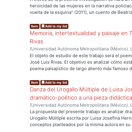
será que la tradición cuentística mexicana sobre 
heroicidad de las mujeres en la narrativa policiac
las formas en que se escriben cuentos sobre el 
vuelta de la esquina” (2011), un cuento de Beatri
tiempo y a la propuesta creativa de quienes desa
la escritora Agatha Christie. Al ser la protagonista
narrativas.
escritoras mas representativas de la escuela ingl
Item
Add to my list
una aproximación a los elementos generales de est
Memoria, intertextualidad y paisaje en T
la Autobiografía de Christie, para revisar su per
Rivas
allá de si el personaje de Agatha Christie fracasa 
(
Universidad Autónoma Metropolitana (México). 
es determinar que implicaciones tiene su heroici
Adame Rábago, Alejandro José
El objeto de estudio de este trabajo será el poema
partiendo, en primer lugar del análisis estructur
José Luis Rivas. El objetivo es analizar cómo est
enfocarse en ella como personaje histórico. Que 
poema paisajístico de largo aliento más famoso d
como heroína y las estructuras narrativas plant
más importante de su obra por su propuesta form
Maureen Murdock para comprender cual es el pos
ambición en la forma, tuvo en la tradición de la 
Item
Add to my list
cuento.
que interpretar el poema, analizar diferentes pa
Danza del Urogallo Múltiple de Luisa Jo
esa manera, poder hacer una reflexión de las pos
dramático-poético a una pieza didáctic
compositivas de un momento específico de la trad
(
Universidad Autónoma Metropolitana (México). 
partiendo de la base y el entendimiento de que 
Morel Díaz, Arizbell
La propuesta del presente trabajo es analizar dr
producto de las posibilidades compositivas que h
Urogallo Múltiple escrita por Luisa Josefina Her
flujo de esa tradición, además de las implicacion
conceptos planteados por la misma autora en su 
cultural en el cual se enmarca el poema de Rivas
Especialmente, se tomará en cuenta aquellos el