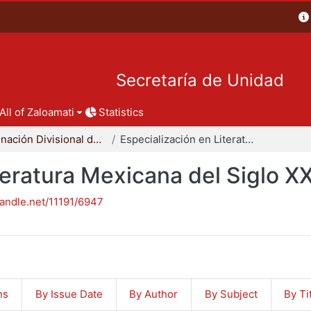
Secretaría de Unidad
All of Zaloamati
Statistics
Coordinación Divisional de Posgrado
Especialización en Literatura Mexicana del Siglo XX
teratura Mexicana del Siglo X
handle.net/11191/6947
ns
By Issue Date
By Author
By Subject
By Ti