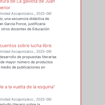
ritura de La gaviota de Juan
erior
Unidad Azcapotzalco.
,
2025-08
)
ado, una secuencia didáctica de
an García Ponce, justificarla
de otros docentes de Educación
s para distintos objetivos, como,
os literarios, aproximar a les
 el mundo narrado en relación con
cuentos sobre lucha libre
tiva en el aula.
Unidad Azcapotzalco.
,
2025-09
)
desarrollo de propuestas literarias
 donde mayor número de productos
or medio de publicaciones en
de diversos autores y libros de
o general de esta investigación es
entos de escritores mexicanos
e a la vuelta de la esquina”
forma específica, se buscará
on los que los autores
os dentro de alguno de los
Unidad Azcapotzalco.
,
2025-08
)
ipótesis que guiará este trabajo
studio literario sobre la