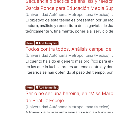
Secuencia didáctica de análisis y reesc
García Ponce para Educación Media Sup
(
Universidad Autónoma Metropolitana (México). 
Bravo Varela, Julia
El objetivo de esta tesina es presentar, por un l
lectura, análisis y reescritura de La gaviota de Ju
teóricamente y, finalmente, ponerla al servicio 
Media Superior que deseen utilizarla en sus clase
por ejemplo: establecer diálogos críticos con text
Item
Add to my list
estudiantes a la literatura mexicana, interpretar
Todos contra todos. Análisis campal de 
su contexto concreto o promover la escritura crea
(
Universidad Autónoma Metropolitana (México). 
Bastida Aguilar, Leonardo
El cuento ha sido el género más prolífico para el 
en las que la lucha libre es un tema central, y
literarios se han obtenido al paso del tiempo, p
revistas de corte cultural, antologías con textos 
cuentos de un solo autor. Por lo tanto, el objetiv
Item
Add to my list
analizar la estructura y los elementos de dos cu
Ser o no ser una heroína, en “Miss Marpl
ambientados en el entorno de la lucha libre. De 
establecer las características de los elementos c
de Beatriz Espejo
construyeron sus narrativas y ubicar a los cuent
(
Universidad Autónoma Metropolitana (México). 
modelos definidos de estructura cuentística. La h
Alvarado López, Guiselle Carolina
A través de la presente investigación se hará un e