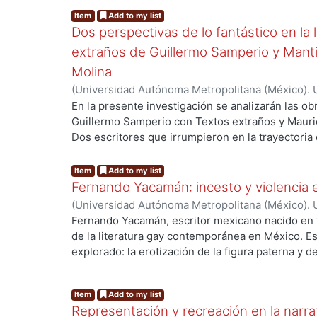
clasificación de un texto en particular. Consecue
Item
Add to my list
reafirmar, tanto la utilidad de la taxonomía de 
Dos perspectivas de lo fantástico en la 
así como la solidez de su pieza dramática en cua
extraños de Guillermo Samperio y Mantis
estética y pertinencia temática.
Molina
(
Universidad Autónoma Metropolitana (México). 
Fabián Pérez, Éder Élber
En la presente investigación se analizarán las o
Guillermo Samperio con Textos extraños y Mauric
Dos escritores que irrumpieron en la trayectoria
siglo XX e inicios del XXI. Para realizar dicha e
la teoría de Jaime Alazraki sobre lo Neofantástic
Item
Add to my list
Samperio, y el ensayo de lo fantástico de Roger Ca
Fernando Yacamán: incesto y violencia
Molina, pues las obras de los autores mexicanos 
(
Universidad Autónoma Metropolitana (México). 
fórmulas establecidas por los investigadores. Con
de Servicios de Información.
,
2024-10
)
Nicasio Ál
Fernando Yacamán, escritor mexicano nacido en 
indagación quedaría constituida en cuatro seccio
de la literatura gay contemporánea en México. E
breve acercamiento a la vida y obra de Guillermo
explorado: la erotización de la figura paterna y
presentan los elementos que integran la teoría de
maduros. El objetivo de esta tesina es analizar el 
análisis en algunas de las narraciones que confo
relaciones homoeróticas narradas por Yacamán e
tercera parte del escrito, se realiza una mínima 
Item
Add to my list
este autor es objeto de investigación en esta tesi
Molina; destacando los aspectos más sobresalien
Representación y recreación en la narrat
constituye, también por la radicalidad de su dis