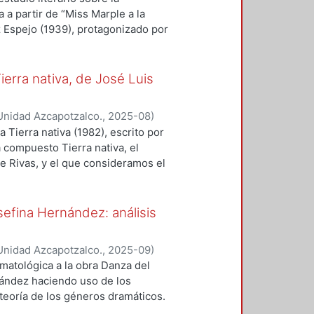
lucha libre presenta variaciones y
a a partir de “Miss Marple a la
tema se ha modificado conforme al
z Espejo (1939), protagonizado por
rrollan estas propuestas
 de la historia, una de las
esa de narrativa policiaca, se hará
a línea narrativa y se recurrirá a
ierra nativa, de José Luis
spectiva del género policiaco. Mas
o triunfa en el cuento, el objetivo
Unidad Azcapotzalco.
,
2025-08
)
dad para las mujeres escritoras,
 Tierra nativa (1982), escrito por
al del cuento, para después
á compuesto Tierra nativa, el
devela la relación entre su camino
e Rivas, y el que consideramos el
eadas por Joseph Campbell y
al y por el impacto que, con esa
tulado de Beatriz Espejo en este
poesía mexicana. Nos interesa, más
rtes de su composición, para, de
sefina Hernández: análisis
ibilidades y realizaciones
a
ición de la lírica mexicana,
Unidad Azcapotzalco.
,
2025-09
)
esas realizaciones formales son
amatológica a la obra Danza del
abilitaron estadios anteriores del
nández haciendo uso de los
es del contexto sociopolítico y
teoría de los géneros dramáticos.
.
ementos fundamentales para la