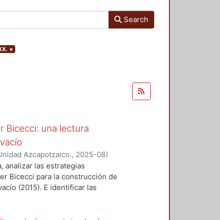
Search
XX.
×
 Bicecci: una lectura
 vacío
Unidad Azcapotzalco.
,
2025-08
)
, analizar las estrategias
r Bicecci para la construcción de
cío (2015). E identificar las
erber Bicecci con la teoría del
se postula que estas obras son