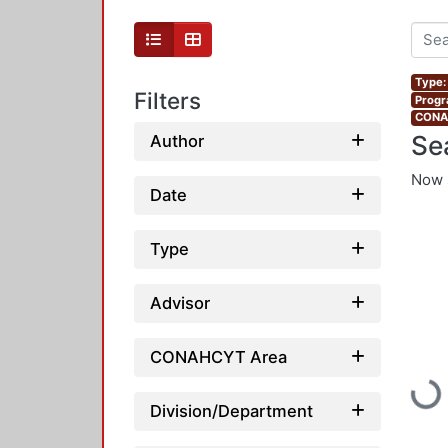
Type:
Filters
Progr
CONAH
Se
Author
Now 
Date
Type
Advisor
CONAHCYT Area
Loading...
Division/Department