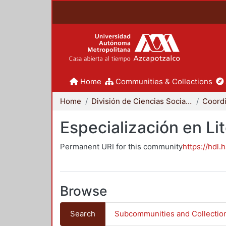
Home
Communities & Collections
Home
División de Ciencias Sociales y Humanidades
Especialización en Li
Permanent URI for this community
https://hdl.
Browse
Search
Subcommunities and Collectio