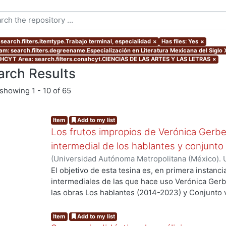
 search.filters.itemtype.Trabajo terminal, especialidad
×
Has files: Yes
×
am: search.filters.degreename.Especialización en Literatura Mexicana del Siglo 
CYT Area: search.filters.conahcyt.CIENCIAS DE LAS ARTES Y LAS LETRAS
×
arch Results
showing
1 - 10 of 65
Item
Add to my list
Los frutos impropios de Verónica Gerber
intermedial de los hablantes y conjunto
(
Universidad Autónoma Metropolitana (México). 
Hernández Hernández, Odhet
El objetivo de esta tesina es, en primera instancia
intermediales de las que hace uso Verónica Gerbe
las obras Los hablantes (2014-2023) y Conjunto va
correspondencias entre las obras analizadas de G
arte inespecífico de Florencia Garramuño, pues 
Item
Add to my list
frutos impropios.