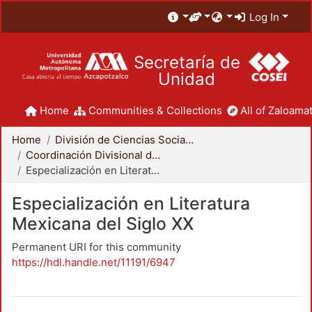
Log In
Secretaría de
Unidad
Home
Communities & Collections
All of Zaloamat
Home
División de Ciencias Sociales y Humanidades
Coordinación Divisional de Posgrado
Especialización en Literatura Mexicana del Siglo XX
Especialización en Literatura
Mexicana del Siglo XX
Permanent URI for this community
https://hdl.handle.net/11191/6947