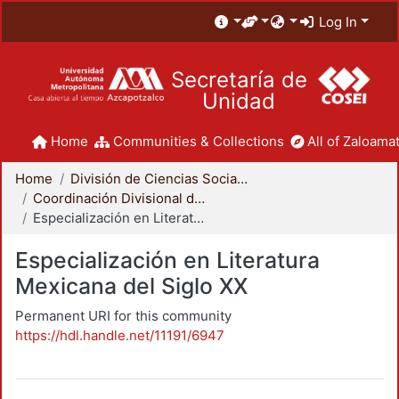
Log In
Secretaría de
Unidad
Home
Communities & Collections
All of Zaloamat
Home
División de Ciencias Sociales y Humanidades
Coordinación Divisional de Posgrado
Especialización en Literatura Mexicana del Siglo XX
Especialización en Literatura
Mexicana del Siglo XX
Permanent URI for this community
https://hdl.handle.net/11191/6947