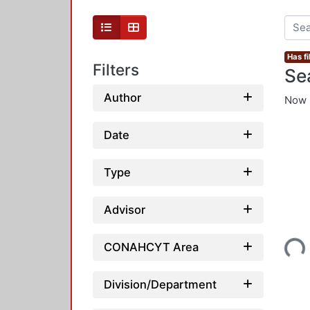
Has fi
Filters
Se
Author
Now 
Date
Type
Advisor
Loadi
CONAHCYT Area
Division/Department