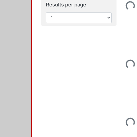
Loadi
Results per page
Loadi
Loadi