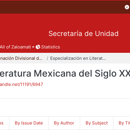
Secretaría de Unidad
All of Zaloamati
Statistics
Coordinación Divisional de Posgrado
Especialización en Literatura Mexicana del Siglo XX
teratura Mexicana del Siglo X
handle.net/11191/6947
ns
By Issue Date
By Author
By Subject
By Ti