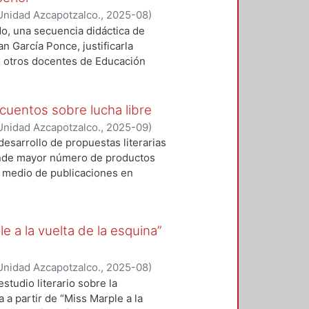
Unidad Azcapotzalco.
,
2025-08
)
ado, una secuencia didáctica de
an García Ponce, justificarla
de otros docentes de Educación
s para distintos objetivos, como,
os literarios, aproximar a les
 el mundo narrado en relación con
cuentos sobre lucha libre
tiva en el aula.
Unidad Azcapotzalco.
,
2025-09
)
desarrollo de propuestas literarias
 donde mayor número de productos
or medio de publicaciones en
de diversos autores y libros de
o general de esta investigación es
entos de escritores mexicanos
e a la vuelta de la esquina”
forma específica, se buscará
on los que los autores
os dentro de alguno de los
Unidad Azcapotzalco.
,
2025-08
)
ipótesis que guiará este trabajo
studio literario sobre la
lucha libre presenta variaciones y
a a partir de “Miss Marple a la