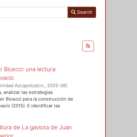
Search
 Bicecci: una lectura
 vacío
Unidad Azcapotzalco.
,
2025-08
)
, analizar las estrategias
r Bicecci para la construcción de
cío (2015). E identificar las
erber Bicecci con la teoría del
se postula que estas obras son
ritura de La gaviota de Juan
erior