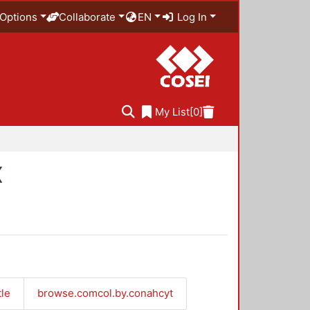
Options
Collaborate
EN
Log In
My List
[0]
X
tle
browse.comcol.by.conahcyt