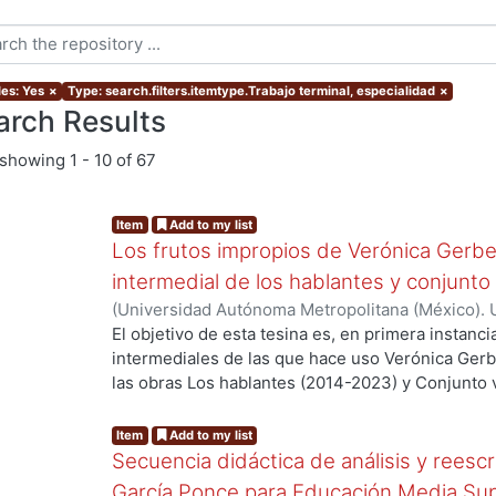
les: Yes
×
Type: search.filters.itemtype.Trabajo terminal, especialidad
×
arch Results
showing
1 - 10 of 67
Item
Add to my list
Los frutos impropios de Verónica Gerber
intermedial de los hablantes y conjunto
(
Universidad Autónoma Metropolitana (México). 
Hernández Hernández, Odhet
El objetivo de esta tesina es, en primera instancia
intermediales de las que hace uso Verónica Gerbe
las obras Los hablantes (2014-2023) y Conjunto va
ng...
correspondencias entre las obras analizadas de G
arte inespecífico de Florencia Garramuño, pues 
Item
Add to my list
frutos impropios.
Secuencia didáctica de análisis y reesc
García Ponce para Educación Media Sup