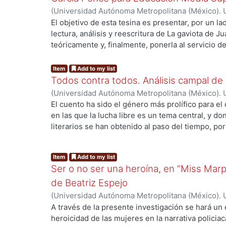
(
Universidad Autónoma Metropolitana (México). 
Bravo Varela, Julia
El objetivo de esta tesina es presentar, por un l
lectura, análisis y reescritura de La gaviota de Ju
teóricamente y, finalmente, ponerla al servicio 
ng...
Media Superior que deseen utilizarla en sus clase
por ejemplo: establecer diálogos críticos con text
Item
Add to my list
estudiantes a la literatura mexicana, interpretar
Todos contra todos. Análisis campal de 
su contexto concreto o promover la escritura crea
(
Universidad Autónoma Metropolitana (México). 
Bastida Aguilar, Leonardo
El cuento ha sido el género más prolífico para el 
en las que la lucha libre es un tema central, y
literarios se han obtenido al paso del tiempo, p
revistas de corte cultural, antologías con textos 
ng...
cuentos de un solo autor. Por lo tanto, el objetiv
Item
Add to my list
analizar la estructura y los elementos de dos cu
Ser o no ser una heroína, en “Miss Marpl
ambientados en el entorno de la lucha libre. De 
establecer las características de los elementos c
de Beatriz Espejo
construyeron sus narrativas y ubicar a los cuent
(
Universidad Autónoma Metropolitana (México). 
modelos definidos de estructura cuentística. La h
Alvarado López, Guiselle Carolina
A través de la presente investigación se hará un e
será que la tradición cuentística mexicana sobre 
heroicidad de las mujeres en la narrativa policiac