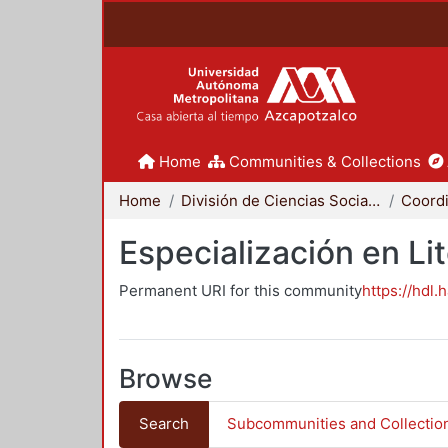
Home
Communities & Collections
Home
División de Ciencias Sociales y Humanidades
Especialización en Li
Permanent URI for this community
https://hdl.
Browse
Search
Subcommunities and Collectio