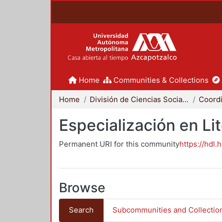
Home
Communities & Collections
Home
División de Ciencias Sociales y Humanidades
Especialización en Li
Permanent URI for this community
https://hdl.
Browse
Search
Subcommunities and Collectio