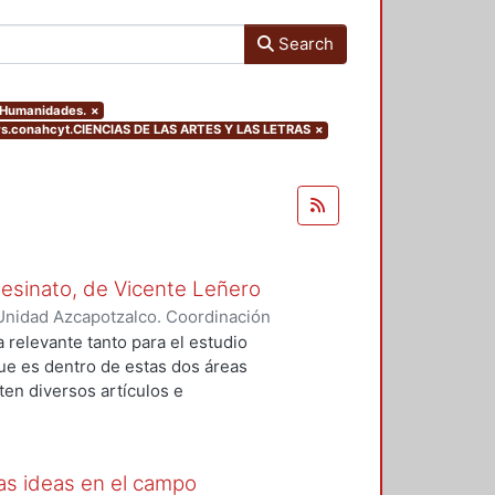
Search
y Humanidades.
×
rs.conahcyt.CIENCIAS DE LAS ARTES Y LAS LETRAS
×
Asesinato, de Vicente Leñero
Unidad Azcapotzalco. Coordinación
rtega, Jesús Iván
a relevante tanto para el estudio
que es dentro de estas dos áreas
en diversos artículos e
 el tema, en la mayoría de los
nales de la no ficción. Entre ellas
lfo Walsh, A sangre fría (1966) de
as ideas en el campo
) de Norman Mailer. Sin embargo,