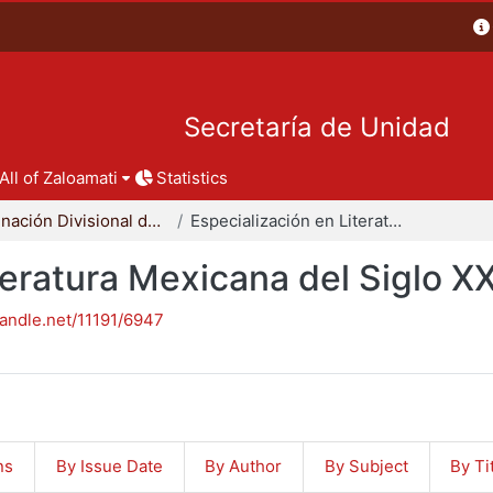
Secretaría de Unidad
All of Zaloamati
Statistics
Coordinación Divisional de Posgrado
Especialización en Literatura Mexicana del Siglo XX
teratura Mexicana del Siglo X
handle.net/11191/6947
ns
By Issue Date
By Author
By Subject
By Ti