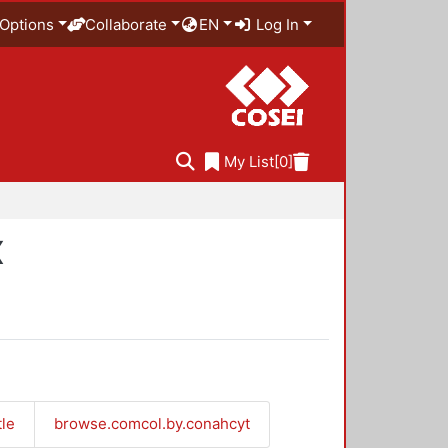
Options
Collaborate
EN
Log In
My List
[0]
X
tle
browse.comcol.by.conahcyt