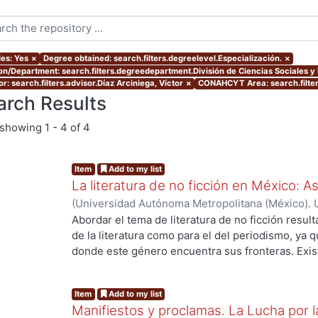
les: Yes
×
Degree obtained: search.filters.degreelevel.Especialización.
×
ion/Department: search.filters.degreedepartment.División de Ciencias Sociales 
r: search.filters.advisor.Díaz Arciniega, Víctor
×
CONAHCYT Area: search.filte
arch Results
showing
1 - 4 of 4
Item
Add to my list
La literatura de no ficción en México: 
(
Universidad Autónoma Metropolitana (México). 
de Servicios de Información.
,
2023-10
)
Allende O
Abordar el tema de literatura de no ficción result
de la literatura como para el del periodismo, ya 
donde este género encuentra sus fronteras. Exist
investigaciones que se han encargado de estudiar
casos estos estudios parten de las obras fundacio
Item
Add to my list
se encuentran: Operación Masacre (1957) de Rodo
Manifiestos y proclamas. La Lucha por l
Truman Capote y Los ejércitos de la noche (1968