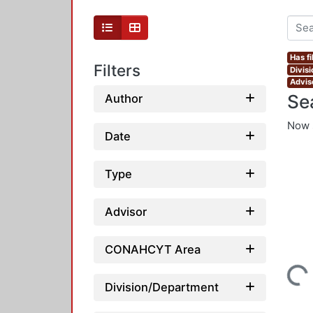
Has fi
Filters
Divis
Adviso
Se
Author
Now 
Date
Type
Advisor
CONAHCYT Area
Loading...
Division/Department