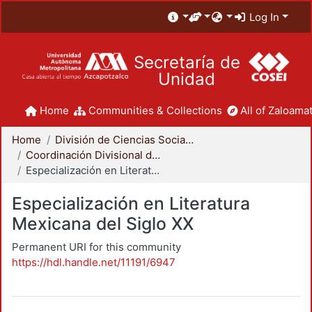
Log In
Secretaría de
Unidad
Home
Communities & Collections
All of Zaloamat
Home
División de Ciencias Sociales y Humanidades
Coordinación Divisional de Posgrado
Especialización en Literatura Mexicana del Siglo XX
Especialización en Literatura
Mexicana del Siglo XX
Permanent URI for this community
https://hdl.handle.net/11191/6947