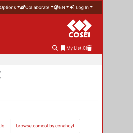
Options
Collaborate
EN
Log In
My List
[0]
X
tle
browse.comcol.by.conahcyt