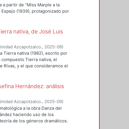
lucha libre presenta variaciones y
a a partir de “Miss Marple a la
tema se ha modificado conforme al
z Espejo (1939), protagonizado por
rrollan estas propuestas
 de la historia, una de las
esa de narrativa policiaca, se hará
a línea narrativa y se recurrirá a
ierra nativa, de José Luis
spectiva del género policiaco. Mas
o triunfa en el cuento, el objetivo
Unidad Azcapotzalco.
,
2025-08
)
dad para las mujeres escritoras,
 Tierra nativa (1982), escrito por
al del cuento, para después
á compuesto Tierra nativa, el
devela la relación entre su camino
e Rivas, y el que consideramos el
eadas por Joseph Campbell y
al y por el impacto que, con esa
tulado de Beatriz Espejo en este
poesía mexicana. Nos interesa, más
rtes de su composición, para, de
sefina Hernández: análisis
ibilidades y realizaciones
a
ición de la lírica mexicana,
Unidad Azcapotzalco.
,
2025-09
)
esas realizaciones formales son
amatológica a la obra Danza del
abilitaron estadios anteriores del
nández haciendo uso de los
es del contexto sociopolítico y
teoría de los géneros dramáticos.
.
ementos fundamentales para la