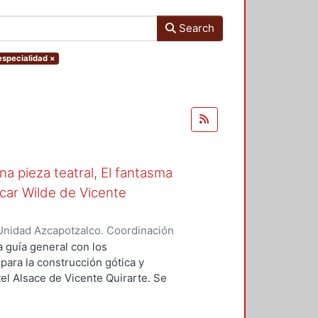
Search
 especialidad
×
na pieza teatral, El fantasma
scar Wilde de Vicente
Unidad Azcapotzalco. Coordinación
ivera, Andrea Carolina
a guía general con los
ara la construcción gótica y
tel Alsace de Vicente Quirarte. Se
la simbología del fantasma, el
pacio y el tiempo como productores