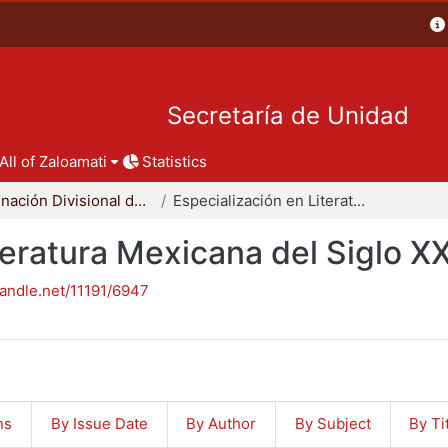
Secretaría de Unidad
All of Zaloamati
Statistics
Coordinación Divisional de Posgrado
Especialización en Literatura Mexicana del Siglo XX
teratura Mexicana del Siglo X
handle.net/11191/6947
ns
By Issue Date
By Author
By Subject
By Ti