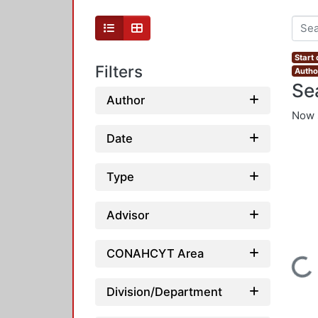
Start
Filters
Autho
Se
Author
Now 
Date
Type
Advisor
CONAHCYT Area
Loading...
Division/Department