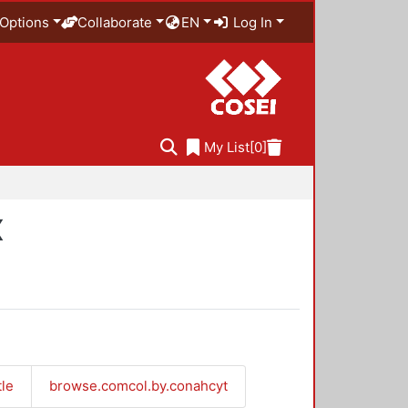
Options
Collaborate
EN
Log In
My List
[0]
X
tle
browse.comcol.by.conahcyt