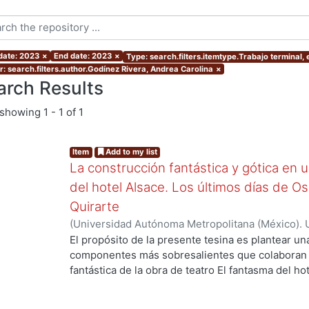
 date: 2023
×
End date: 2023
×
Type: search.filters.itemtype.Trabajo terminal,
r: search.filters.author.Godínez Rivera, Andrea Carolina
×
arch Results
showing
1 - 1 of 1
Item
Add to my list
La construcción fantástica y gótica en u
del hotel Alsace. Los últimos días de O
Quirarte
(
Universidad Autónoma Metropolitana (México). 
de Servicios de Información.
,
2023-11
)
Godínez R
El propósito de la presente tesina es plantear un
componentes más sobresalientes que colaboran p
fantástica de la obra de teatro El fantasma del ho
analizarán los recursos como la representación y 
efecto de la ambigüedad, la construcción del es