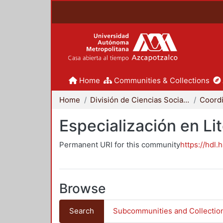
Home
Communities & Collections
Home
División de Ciencias Sociales y Humanidades
Especialización en Li
Permanent URI for this community
https://hdl.
Browse
Search
Subcommunities and Collectio