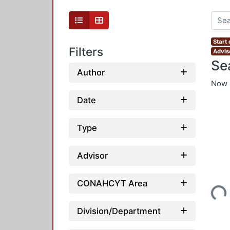
Start
Filters
Advis
Se
Author
Now 
Date
Type
Advisor
Loading...
CONAHCYT Area
Division/Department