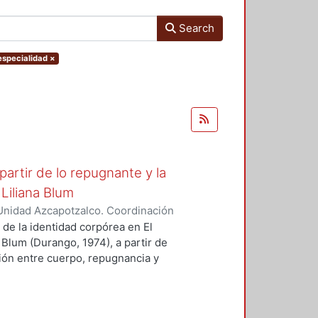
Search
 especialidad
×
artir de lo repugnante y la
Liliana Blum
Unidad Azcapotzalco. Coordinación
Crespo, Omar Armando
 de la identidad corpórea en El
Blum (Durango, 1974), a partir de
ción entre cuerpo, repugnancia y
 de su obra: Pandora (Tusquets,
ras narrativas que dan cuenta sobre
ierte un planteamiento vinculado