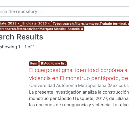
 date: 2023
×
End date: 2023
×
Type: search.filters.itemtype.Trabajo terminal,
or: search.filters.advisor.Marquet Montiel, Antonio
×
arch Results
showing
1 - 1 of 1
Item
Add to my list
El cuerpoestigma: identidad corpórea a p
violencia en El monstruo pentápodo, de 
(
Universidad Autónoma Metropolitana (México). 
de Servicios de Información.
,
2023-11
)
Paredes 
La presente investigación analiza la construcción
monstruo pentápodo (Tusquets, 2017), de Liliana 
las nociones de repugnancia y violencia. La rela
violencia es una recurrente establecida en parte
2015) y Cara de liebre (Seix Barral, 2020) son ot
esta preocupación, debido a que en ellas se adv