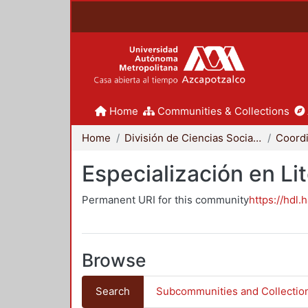
Home
Communities & Collections
Home
División de Ciencias Sociales y Humanidades
Especialización en Li
Permanent URI for this community
https://hdl.
Browse
Search
Subcommunities and Collectio