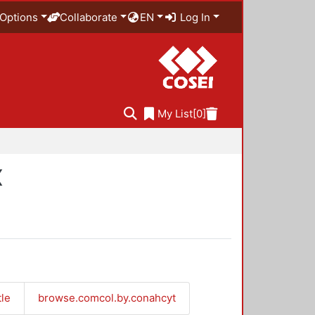
Options
Collaborate
EN
Log In
My List
[0]
X
tle
browse.comcol.by.conahcyt