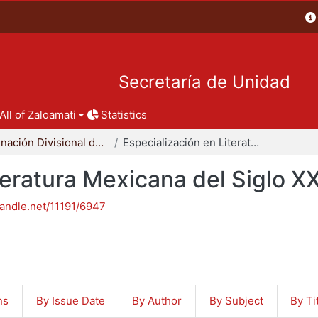
Secretaría de Unidad
All of Zaloamati
Statistics
Coordinación Divisional de Posgrado
Especialización en Literatura Mexicana del Siglo XX
teratura Mexicana del Siglo X
handle.net/11191/6947
ns
By Issue Date
By Author
By Subject
By Ti