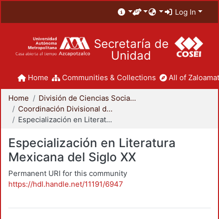
Log In
Secretaría de
Unidad
Home
Communities & Collections
All of Zaloamat
Home
División de Ciencias Sociales y Humanidades
Coordinación Divisional de Posgrado
Especialización en Literatura Mexicana del Siglo XX
Especialización en Literatura
Mexicana del Siglo XX
Permanent URI for this community
https://hdl.handle.net/11191/6947