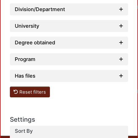
Load
Division/Department
University
Degree obtained
Program
Has files
Load
Reset filters
Settings
Sort By