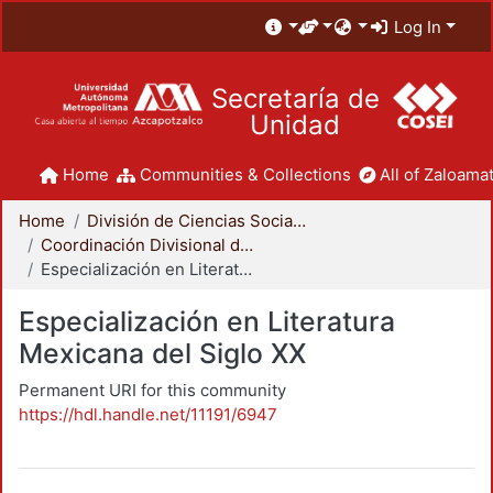
Log In
Secretaría de
Unidad
Home
Communities & Collections
All of Zaloamat
Home
División de Ciencias Sociales y Humanidades
Coordinación Divisional de Posgrado
Especialización en Literatura Mexicana del Siglo XX
Especialización en Literatura
Mexicana del Siglo XX
Permanent URI for this community
https://hdl.handle.net/11191/6947