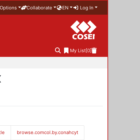
Options
Collaborate
EN
Log In
My List
[0]
X
tle
browse.comcol.by.conahcyt