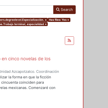
Search
ters.degreelevel.Especialización.
×
Has files: Yes
×
pe.Trabajo terminal, especialidad
×
 en cinco novelas de los
Unidad Azcapotzalco. Coordinación
o, Berenice Itzel
izar la forma en que la ficción
os cincuenta coinciden para
novelas mexicanas. Comenzaré con
desde la mirada de la mujer. El
Mazo Rodríguez de Groves en su
tinuar con Caridad Bravo Adams,