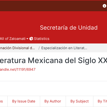
Secretaría de Unidad
All of Zaloamati
Statistics
Coordinación Divisional de Posgrado
Especialización en Literatura Mexicana del Siglo XX
teratura Mexicana del Siglo X
handle.net/11191/6947
ns
By Issue Date
By Author
By Subject
By Ti