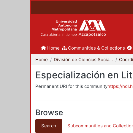
Home
Communities & Collections
Home
División de Ciencias Sociales y Humanidades
Especialización en Li
Permanent URI for this community
https://hdl.
Browse
Search
Subcommunities and Collectio