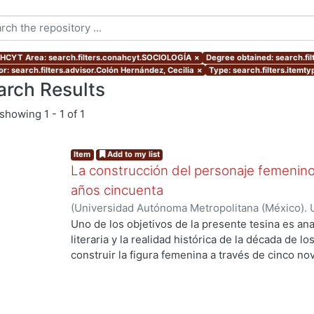
CYT Area: search.filters.conahcyt.SOCIOLOGÍA
×
Degree obtained: search.fil
or: search.filters.advisor.Colón Hernández, Cecilia
×
Type: search.filters.itemty
arch Results
showing
1 - 1 of 1
Item
Add to my list
La construcción del personaje femenino
años cincuenta
(
Universidad Autónoma Metropolitana (México). 
de Servicios de Información.
,
2019
)
Bolaños Franc
Uno de los objetivos de la presente tesina es anal
literaria y la realidad histórica de la década de l
construir la figura femenina a través de cinco 
el análisis de los personajes femeninos escritos 
primero de ellos fue creado por Lilia Rosa del 
novela Vainilla, bronce y morir (1957), para con