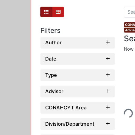
CONAH
Filters
Advis
Se
Author
Now 
Date
Type
Advisor
Loading...
CONAHCYT Area
Division/Department