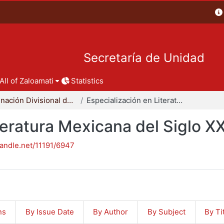
Secretaría de Unidad
All of Zaloamati
Statistics
Coordinación Divisional de Posgrado
Especialización en Literatura Mexicana del Siglo XX
teratura Mexicana del Siglo X
handle.net/11191/6947
ns
By Issue Date
By Author
By Subject
By Ti