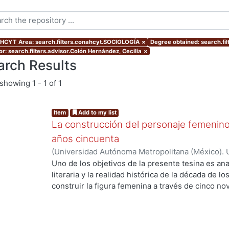
CYT Area: search.filters.conahcyt.SOCIOLOGÍA
×
Degree obtained: search.fil
or: search.filters.advisor.Colón Hernández, Cecilia
×
arch Results
showing
1 - 1 of 1
Item
Add to my list
La construcción del personaje femenino
años cincuenta
(
Universidad Autónoma Metropolitana (México). 
de Servicios de Información.
,
2019
)
Bolaños Franc
Uno de los objetivos de la presente tesina es anal
literaria y la realidad histórica de la década de l
construir la figura femenina a través de cinco 
el análisis de los personajes femeninos escritos 
primero de ellos fue creado por Lilia Rosa del 
novela Vainilla, bronce y morir (1957), para con