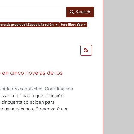
Search
ters.degreelevel.Especialización.
×
Has files: Yes
×
 en cinco novelas de los
Unidad Azcapotzalco. Coordinación
o, Berenice Itzel
izar la forma en que la ficción
os cincuenta coinciden para
novelas mexicanas. Comenzaré con
desde la mirada de la mujer. El
Mazo Rodríguez de Groves en su
tinuar con Caridad Bravo Adams,