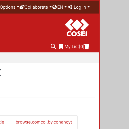
Options
Collaborate
EN
Log In
My List
[0]
X
tle
browse.comcol.by.conahcyt