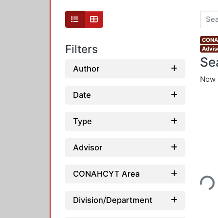
CONAH
Filters
Advis
Se
Author
Now 
Date
Type
Advisor
Loading...
CONAHCYT Area
Division/Department