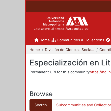
Home
Communities & Collections
Home
División de Ciencias Sociales y Humanidades
Especialización en Li
Permanent URI for this community
https://hdl.
Browse
Search
Subcommunities and Collectio