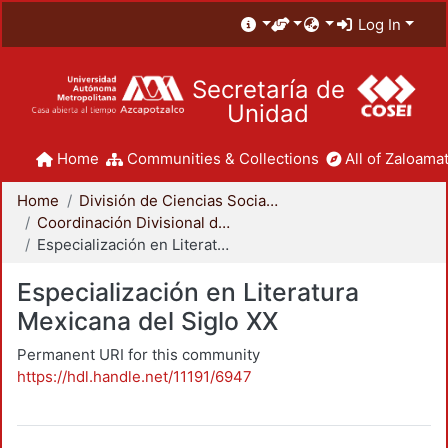
Log In
Secretaría de
Unidad
Home
Communities & Collections
All of Zaloamat
Home
División de Ciencias Sociales y Humanidades
Coordinación Divisional de Posgrado
Especialización en Literatura Mexicana del Siglo XX
Especialización en Literatura
Mexicana del Siglo XX
Permanent URI for this community
https://hdl.handle.net/11191/6947