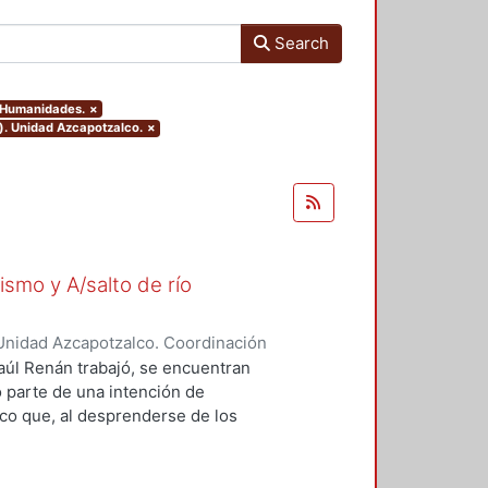
Search
y Humanidades.
×
). Unidad Azcapotzalco.
×
ismo y A/salto de río
Unidad Azcapotzalco. Coordinación
zquez, Alejandra
Raúl Renán trabajó, se encuentran
o parte de una intención de
rico que, al desprenderse de los
ero en sí mismo y A/salto de río el
scurso que, al mismo tiempo, es
as, de técnicas diversas, Renán