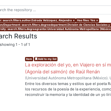
r: search.filters.author.Estrada Velázquez, Alejandra
×
Has files: Yes
×
ion/Department: search.filters.degreedepartment.División de Ciencias Sociales 
rsity: search.filters.degreegrantor.Universidad Autónoma Metropolitana (México
arch Results
showing
1 - 1 of 1
Item
Add to my list
La exploración del yo, en Viajero en sí m
(Agonía del salmón) de Raúl Renán
(
Universidad Autónoma Metropolitana (México). 
de Servicios de Información.
,
2019
)
Estrada Velá
Entre los diversos temas y estilos que el poeta 
los recursos de la poesía de la experiencia, com
reconstruir la memoria y la identidad de un yo lí
modelos, toma la vida del autor como eje. En Viaj
yo lírico se construye a partir de la forma del di
determinada por la experiencia. En estas dos obr