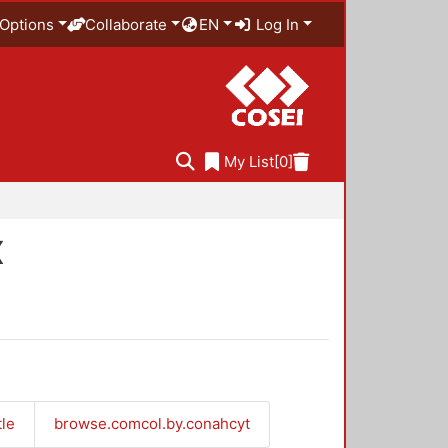
Options
Collaborate
EN
Log In
My List
[0]
X
tle
browse.comcol.by.conahcyt