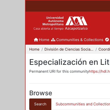
Home
Communities & Collections
Home
División de Ciencias Sociales y Humanidades
Especialización en Li
Permanent URI for this community
https://hdl.
Browse
Search
Subcommunities and Collectio