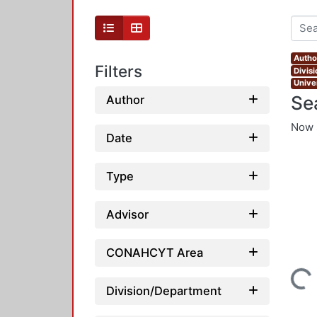
Autho
Filters
Divis
Unive
Se
Author
Now 
Date
Type
Advisor
CONAHCYT Area
Loading...
Division/Department