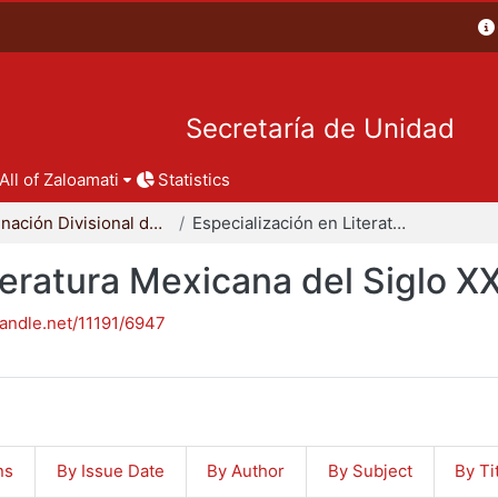
Secretaría de Unidad
All of Zaloamati
Statistics
Coordinación Divisional de Posgrado
Especialización en Literatura Mexicana del Siglo XX
teratura Mexicana del Siglo X
handle.net/11191/6947
ns
By Issue Date
By Author
By Subject
By Ti