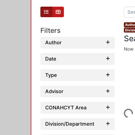
Autho
Filters
Divis
Se
Author
Now 
Date
Type
Advisor
CONAHCYT Area
Loading...
Division/Department