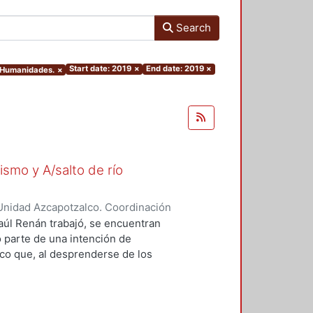
Search
Start date: 2019
×
End date: 2019
×
y Humanidades.
×
ismo y A/salto de río
Unidad Azcapotzalco. Coordinación
zquez, Alejandra
Raúl Renán trabajó, se encuentran
o parte de una intención de
rico que, al desprenderse de los
ero en sí mismo y A/salto de río el
scurso que, al mismo tiempo, es
as, de técnicas diversas, Renán