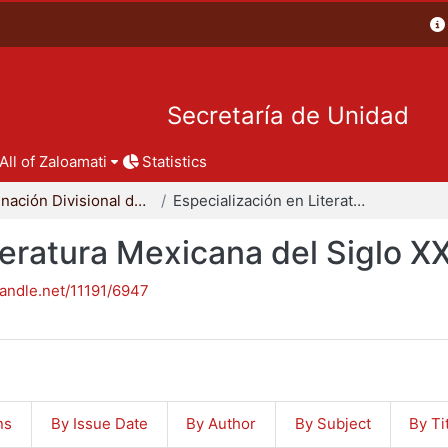
Secretaría de Unidad
All of Zaloamati
Statistics
Coordinación Divisional de Posgrado
Especialización en Literatura Mexicana del Siglo XX
teratura Mexicana del Siglo X
handle.net/11191/6947
ns
By Issue Date
By Author
By Subject
By Ti