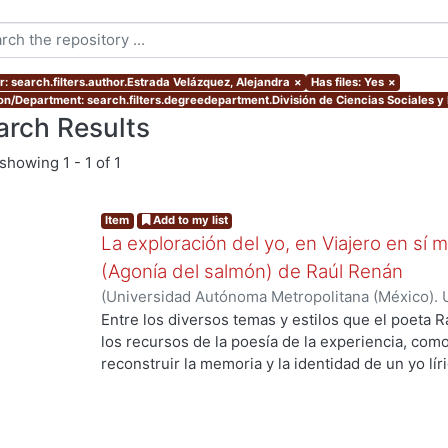
r: search.filters.author.Estrada Velázquez, Alejandra
×
Has files: Yes
×
ion/Department: search.filters.degreedepartment.División de Ciencias Sociales 
arch Results
showing
1 - 1 of 1
Item
Add to my list
La exploración del yo, en Viajero en sí m
(Agonía del salmón) de Raúl Renán
(
Universidad Autónoma Metropolitana (México). 
de Servicios de Información.
,
2019
)
Estrada Velá
Entre los diversos temas y estilos que el poeta 
los recursos de la poesía de la experiencia, com
reconstruir la memoria y la identidad de un yo lí
modelos, toma la vida del autor como eje. En Viaj
yo lírico se construye a partir de la forma del di
determinada por la experiencia. En estas dos obr