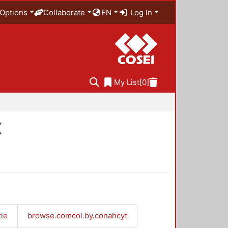
Options
Collaborate
EN
Log In
My List
[0]
X
tle
browse.comcol.by.conahcyt