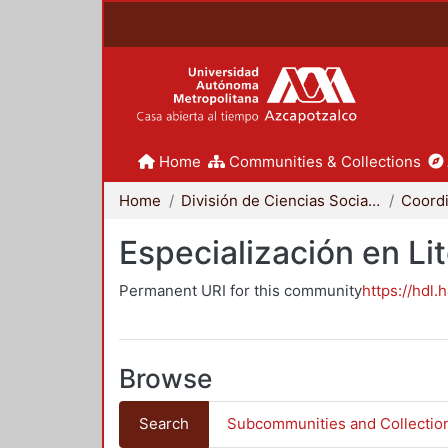
Home
Communities & Collections
Home
División de Ciencias Sociales y Humanidades
Especialización en Li
Permanent URI for this community
https://hdl.
Browse
Search
Subcommunities and Collectio