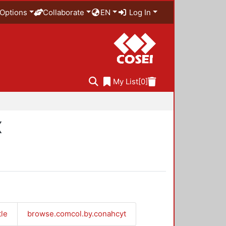
Options
Collaborate
EN
Log In
My List
[0]
X
tle
browse.comcol.by.conahcyt