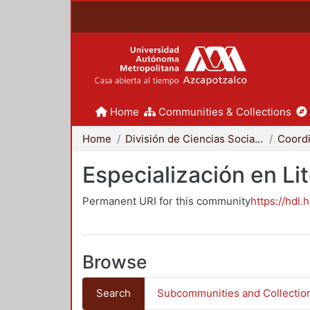
Home
Communities & Collections
Home
División de Ciencias Sociales y Humanidades
Especialización en Li
Permanent URI for this community
https://hdl.
Browse
Search
Subcommunities and Collectio