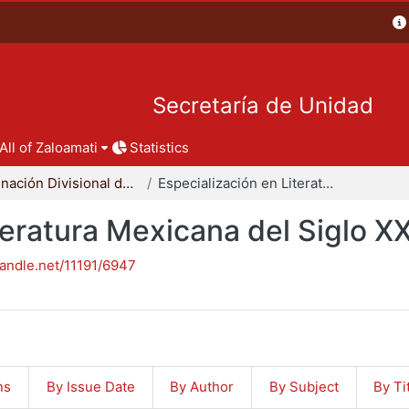
Secretaría de Unidad
All of Zaloamati
Statistics
Coordinación Divisional de Posgrado
Especialización en Literatura Mexicana del Siglo XX
teratura Mexicana del Siglo X
handle.net/11191/6947
ns
By Issue Date
By Author
By Subject
By Ti