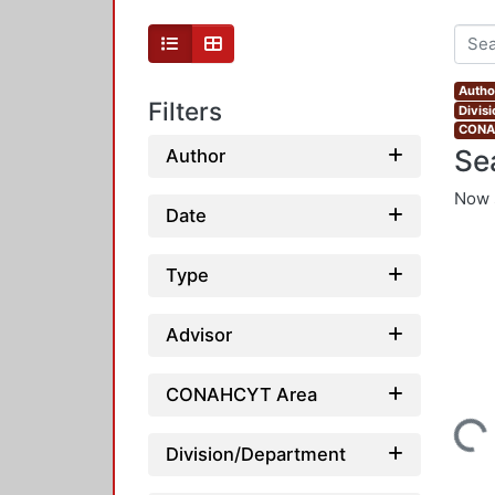
Autho
Filters
Divis
CONAH
Se
Author
Now 
Date
Type
Advisor
CONAHCYT Area
Loading...
Division/Department