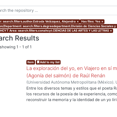
r: search.filters.author.Estrada Velázquez, Alejandra
×
Has files: Yes
×
ion/Department: search.filters.degreedepartment.División de Ciencias Sociales 
CYT Area: search.filters.conahcyt.CIENCIAS DE LAS ARTES Y LAS LETRAS
×
arch Results
showing
1 - 1 of 1
Item
Add to my list
La exploración del yo, en Viajero en sí m
(Agonía del salmón) de Raúl Renán
(
Universidad Autónoma Metropolitana (México). 
de Servicios de Información.
,
2019
)
Estrada Velá
Entre los diversos temas y estilos que el poeta 
los recursos de la poesía de la experiencia, com
reconstruir la memoria y la identidad de un yo lí
modelos, toma la vida del autor como eje. En Viaj
yo lírico se construye a partir de la forma del di
determinada por la experiencia. En estas dos obr