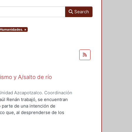
Search
y Humanidades.
×
ismo y A/salto de río
Unidad Azcapotzalco. Coordinación
zquez, Alejandra
Raúl Renán trabajó, se encuentran
o parte de una intención de
rico que, al desprenderse de los
ero en sí mismo y A/salto de río el
scurso que, al mismo tiempo, es
as, de técnicas diversas, Renán