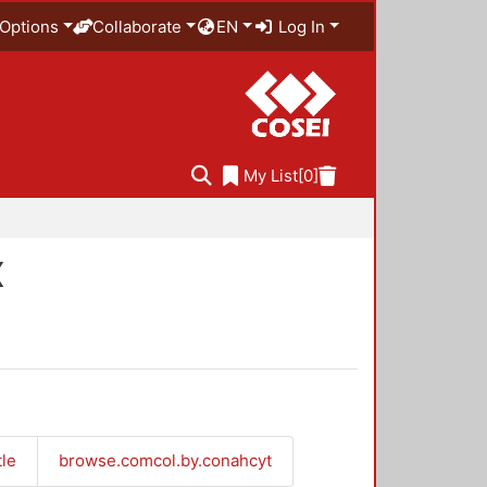
Options
Collaborate
EN
Log In
My List
[0]
X
tle
browse.comcol.by.conahcyt