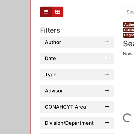
Autho
Filters
CONAH
Degre
Se
Author
Now 
Date
Type
Advisor
CONAHCYT Area
Loading...
Division/Department