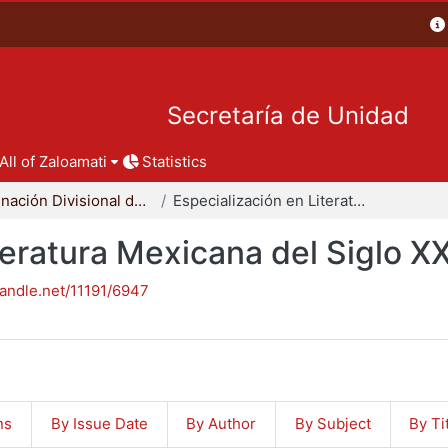
Secretaría de Unidad
All of Zaloamati
Statistics
Coordinación Divisional de Posgrado
Especialización en Literatura Mexicana del Siglo XX
teratura Mexicana del Siglo X
handle.net/11191/6947
ns
By Issue Date
By Author
By Subject
By Ti