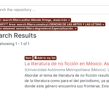
r: search.filters.author.Allende Ortega, Jesús Iván
×
CYT Area: search.filters.conahcyt.CIENCIAS DE LAS ARTES Y LAS LETRAS
×
e obtained: search.filters.degreelevel.Especialización.
×
arch Results
showing
1 - 1 of 1
Item
Add to my list
La literatura de no ficción en México: 
(
Universidad Autónoma Metropolitana (México). 
de Servicios de Información.
,
2023-10
)
Allende O
Abordar el tema de literatura de no ficción result
de la literatura como para el del periodismo, ya 
donde este género encuentra sus fronteras. Exist
investigaciones que se han encargado de estudiar
casos estos estudios parten de las obras fundacio
se encuentran: Operación Masacre (1957) de Rodo
Truman Capote y Los ejércitos de la noche (1968