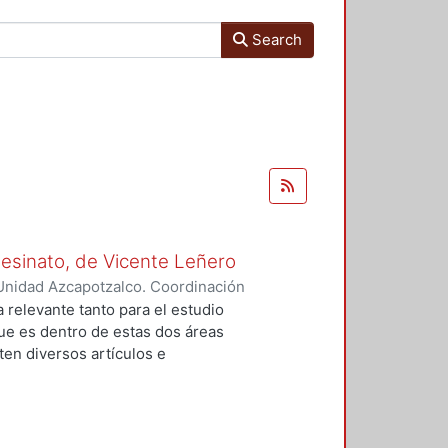
Search
Asesinato, de Vicente Leñero
Unidad Azcapotzalco. Coordinación
rtega, Jesús Iván
a relevante tanto para el estudio
que es dentro de estas dos áreas
en diversos artículos e
 el tema, en la mayoría de los
nales de la no ficción. Entre ellas
lfo Walsh, A sangre fría (1966) de
) de Norman Mailer. Sin embargo,