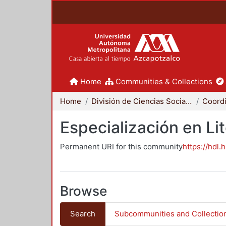
Home
Communities & Collections
Home
División de Ciencias Sociales y Humanidades
Especialización en Li
Permanent URI for this community
https://hdl.
Browse
Search
Subcommunities and Collectio