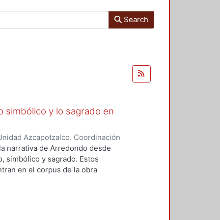
Search
lo simbólico y lo sagrado en
Unidad Azcapotzalco. Coordinación
aquel
 la narrativa de Arredondo desde
o, simbólico y sagrado. Estos
ran en el corpus de la obra
ia, nos enfocaremos en dos
al. En ambos se hayan presentes
ncia del cuerpo; el símbolo como
 universo sagrado regido por la