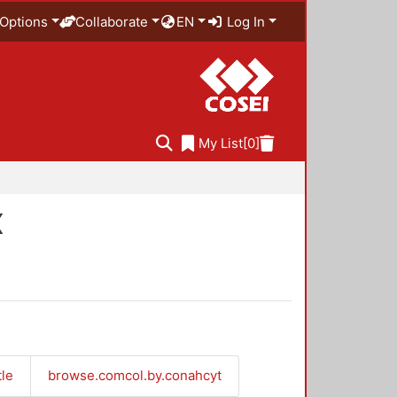
Options
Collaborate
EN
Log In
My List
[0]
X
tle
browse.comcol.by.conahcyt