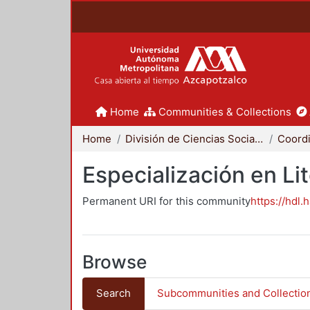
Home
Communities & Collections
Home
División de Ciencias Sociales y Humanidades
Especialización en Li
Permanent URI for this community
https://hdl.
Browse
Search
Subcommunities and Collectio