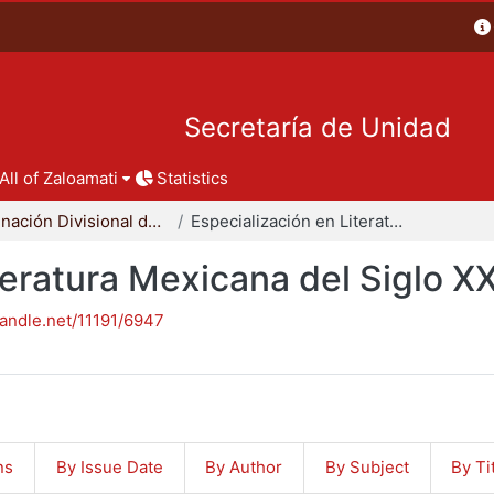
Secretaría de Unidad
All of Zaloamati
Statistics
Coordinación Divisional de Posgrado
Especialización en Literatura Mexicana del Siglo XX
teratura Mexicana del Siglo X
handle.net/11191/6947
ns
By Issue Date
By Author
By Subject
By Ti