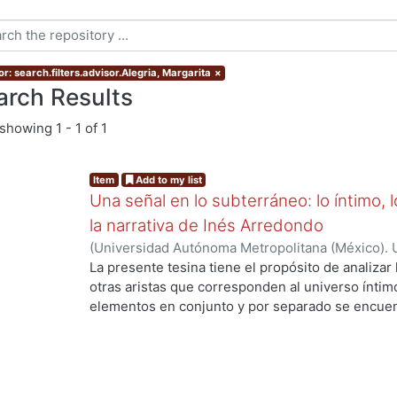
r: search.filters.advisor.Alegria, Margarita
×
arch Results
showing
1 - 1 of 1
Item
Add to my list
Una señal en lo subterráneo: lo íntimo, 
la narrativa de Inés Arredondo
(
Universidad Autónoma Metropolitana (México). 
de Servicios de Información.
,
2019-11
)
Chávez, R
La presente tesina tiene el propósito de analizar
otras aristas que corresponden al universo íntim
elementos en conjunto y por separado se encuent
arredoncista; pero, por cuestiones de pertinenc
cuentos principalmente: “La sunamita” y “La señ
cuestionamientos sobre la intimidad y la pertene
constructor de significados; y la inserción en un