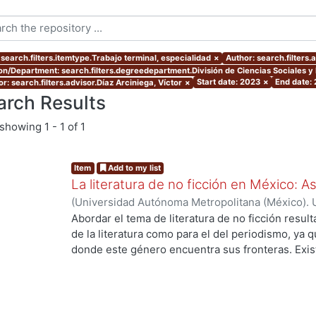
 search.filters.itemtype.Trabajo terminal, especialidad
×
Author: search.filters.
ion/Department: search.filters.degreedepartment.División de Ciencias Sociales 
Start date: 2023
×
End date:
r: search.filters.advisor.Díaz Arciniega, Víctor
×
arch Results
showing
1 - 1 of 1
Item
Add to my list
La literatura de no ficción en México: 
(
Universidad Autónoma Metropolitana (México). 
de Servicios de Información.
,
2023-10
)
Allende O
Abordar el tema de literatura de no ficción result
de la literatura como para el del periodismo, ya 
donde este género encuentra sus fronteras. Exist
investigaciones que se han encargado de estudiar
casos estos estudios parten de las obras fundacio
se encuentran: Operación Masacre (1957) de Rodo
Truman Capote y Los ejércitos de la noche (1968