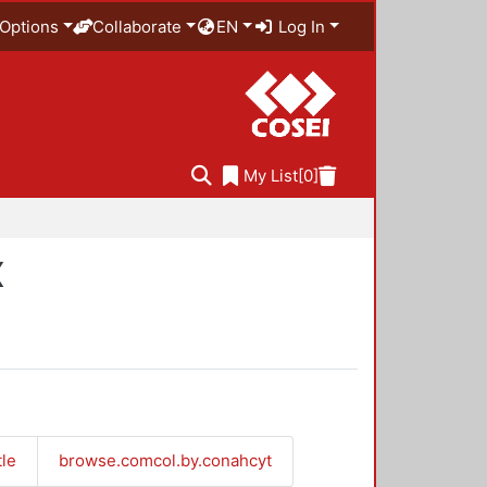
Options
Collaborate
EN
Log In
My List
[0]
X
tle
browse.comcol.by.conahcyt