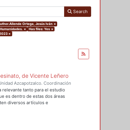
Search
author.Allende Ortega, Jesús Iván
×
y Humanidades.
×
Has files: Yes
×
 2023
×
Asesinato, de Vicente Leñero
Unidad Azcapotzalco. Coordinación
rtega, Jesús Iván
a relevante tanto para el estudio
que es dentro de estas dos áreas
en diversos artículos e
 el tema, en la mayoría de los
nales de la no ficción. Entre ellas
lfo Walsh, A sangre fría (1966) de
) de Norman Mailer. Sin embargo,