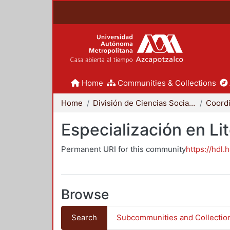
Home
Communities & Collections
Home
División de Ciencias Sociales y Humanidades
Especialización en Li
Permanent URI for this community
https://hdl.
Browse
Search
Subcommunities and Collectio