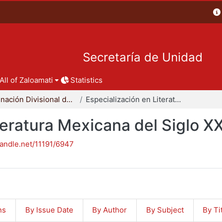
Secretaría de Unidad
All of Zaloamati
Statistics
Coordinación Divisional de Posgrado
Especialización en Literatura Mexicana del Siglo XX
teratura Mexicana del Siglo X
handle.net/11191/6947
ns
By Issue Date
By Author
By Subject
By Ti