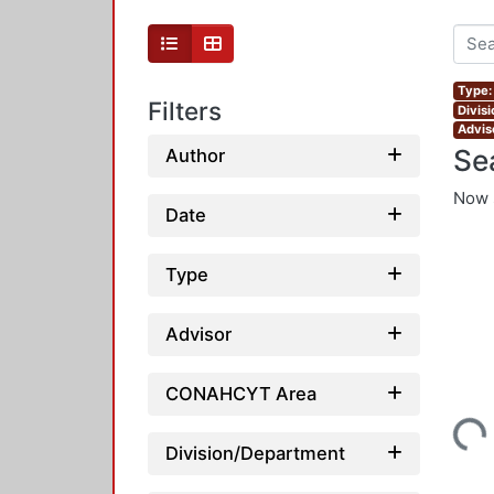
Type:
Filters
Divis
Adviso
Se
Author
Now 
Date
Type
Advisor
CONAHCYT Area
Loading...
Division/Department