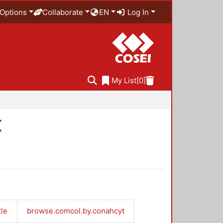
Options
Collaborate
EN
Log In
My List
[0]
X
tle
browse.comcol.by.conahcyt