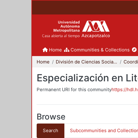
Home
Communities & Collections
Home
División de Ciencias Sociales y Humanidades
Especialización en Li
Permanent URI for this community
https://hdl.
Browse
Search
Subcommunities and Collectio