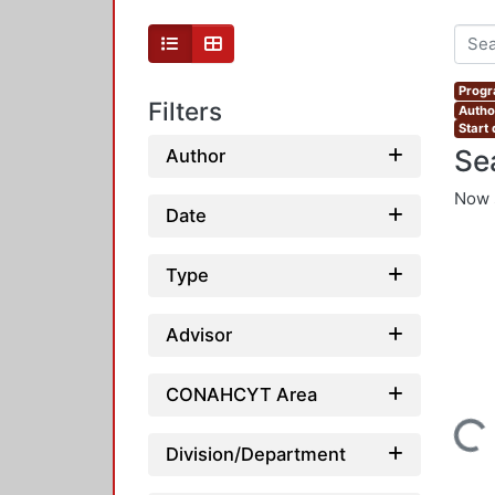
Progr
Filters
Author
Start
Se
Author
Now 
Date
Type
Advisor
CONAHCYT Area
Loading...
Division/Department