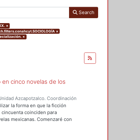
Search
XX.
×
.filters.conahcyt.SOCIOLOGÍA
×
ecialización.
×
 en cinco novelas de los
Unidad Azcapotzalco. Coordinación
o, Berenice Itzel
izar la forma en que la ficción
os cincuenta coinciden para
novelas mexicanas. Comenzaré con
desde la mirada de la mujer. El
Mazo Rodríguez de Groves en su
tinuar con Caridad Bravo Adams,