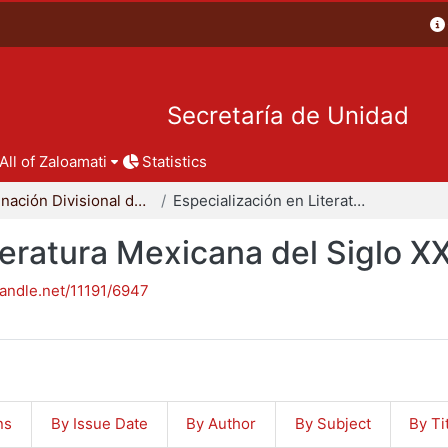
Secretaría de Unidad
All of Zaloamati
Statistics
Coordinación Divisional de Posgrado
Especialización en Literatura Mexicana del Siglo XX
teratura Mexicana del Siglo X
handle.net/11191/6947
ns
By Issue Date
By Author
By Subject
By Ti