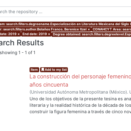
am: search.filters.degreename.Especialización en Literatura Mexicana del Siglo 
: search.filters.author.Bolaños Franco, Berenice Itzel
×
CONAHCYT Area: search
 date: 2019
×
End date: 2019
×
Degree obtained: search.filters.degreelevel.Esp
arch Results
showing
1 - 1 of 1
Item
Add to my list
La construcción del personaje femenino
años cincuenta
(
Universidad Autónoma Metropolitana (México). 
de Servicios de Información.
,
2019
)
Bolaños Franc
Uno de los objetivos de la presente tesina es anal
literaria y la realidad histórica de la década de l
construir la figura femenina a través de cinco 
el análisis de los personajes femeninos escritos 
primero de ellos fue creado por Lilia Rosa del 
novela Vainilla, bronce y morir (1957), para con