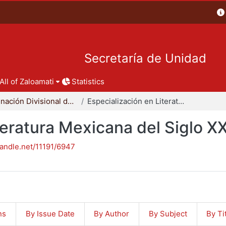
Secretaría de Unidad
All of Zaloamati
Statistics
Coordinación Divisional de Posgrado
Especialización en Literatura Mexicana del Siglo XX
teratura Mexicana del Siglo X
handle.net/11191/6947
ns
By Issue Date
By Author
By Subject
By Ti