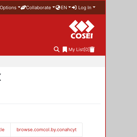
Options
Collaborate
EN
Log In
My List
[0]
X
tle
browse.comcol.by.conahcyt