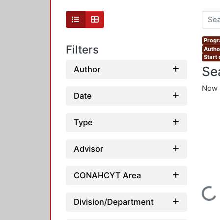
Progr
Filters
Author
Start
Se
Author
Now 
Date
Type
Advisor
CONAHCYT Area
Loading...
Division/Department