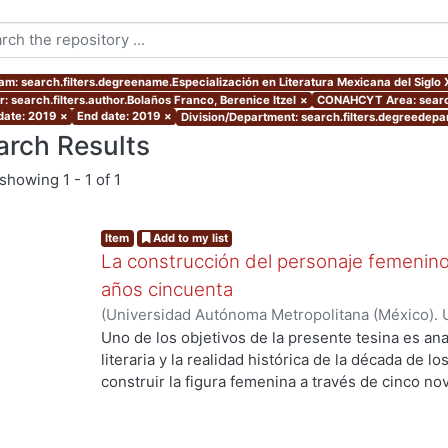
am: search.filters.degreename.Especialización en Literatura Mexicana del Siglo 
: search.filters.author.Bolaños Franco, Berenice Itzel
×
CONAHCYT Area: search
 date: 2019
×
End date: 2019
×
Division/Department: search.filters.degreedepa
arch Results
showing
1 - 1 of 1
Item
Add to my list
La construcción del personaje femenino
años cincuenta
(
Universidad Autónoma Metropolitana (México). 
de Servicios de Información.
,
2019
)
Bolaños Franc
Uno de los objetivos de la presente tesina es anal
literaria y la realidad histórica de la década de l
construir la figura femenina a través de cinco 
el análisis de los personajes femeninos escritos 
primero de ellos fue creado por Lilia Rosa del 
novela Vainilla, bronce y morir (1957), para con