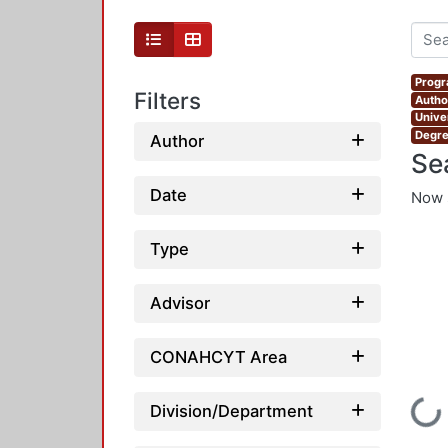
Progr
Filters
Author
Unive
Degre
Author
Se
Date
Now 
Type
Advisor
CONAHCYT Area
Loading...
Division/Department