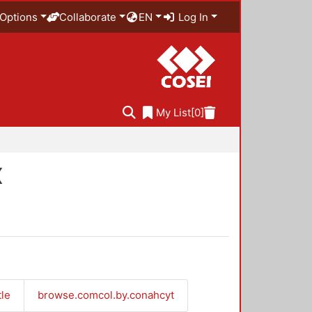
Options
Collaborate
EN
Log In
My List
[0]
X
tle
browse.comcol.by.conahcyt