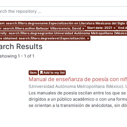
am: search.filters.degreename.Especialización en Literatura Mexicana del Siglo 
Start date: 2021
×
End d
: search.filters.author.Baltazar Villavicencio, David
×
rsity: search.filters.degreegrantor.Universidad Autónoma Metropolitana (México
e obtained: search.filters.degreelevel.Especialización.
×
arch Results
showing
1 - 1 of 1
Item
Add to my list
Manual de enseñanza de poesía con ni
(
Universidad Autónoma Metropolitana (México). 
de Servicios de Información.
,
2021-11
)
Baltazar V
Los manuales de poesía oscilan entre los que s
dirigidos a un público académico o con una formaci
se orientan a la transmisión de anécdotas, sin dil
que le sea útil a quienes se interesen en promove
enriquece conceptos teóricos con experiencias 
trabajo de fomento cultural con niños. Se consi