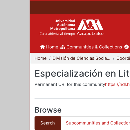
Home
Communities & Collections
Home
División de Ciencias Sociales y Humanidades
Especialización en Li
Permanent URI for this community
https://hdl.
Browse
Search
Subcommunities and Collectio