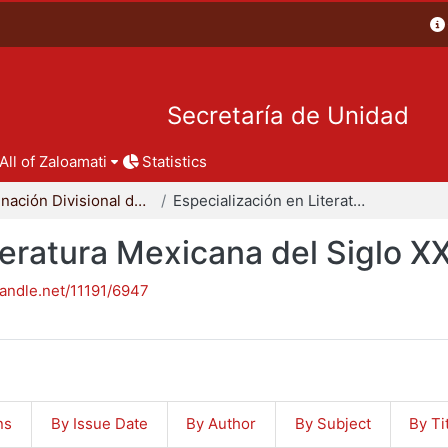
Secretaría de Unidad
All of Zaloamati
Statistics
Coordinación Divisional de Posgrado
Especialización en Literatura Mexicana del Siglo XX
teratura Mexicana del Siglo X
handle.net/11191/6947
ns
By Issue Date
By Author
By Subject
By Ti