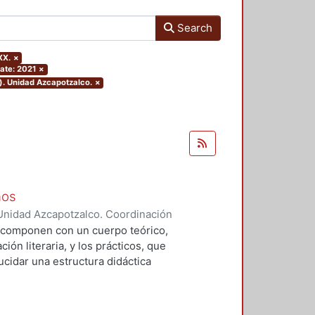
Search
XX.
×
ate: 2021
×
). Unidad Azcapotzalco.
×
ños
Unidad Azcapotzalco. Coordinación
illavicencio, David
e componen con un cuerpo teórico,
ón literaria, y los prácticos, que
ucidar una estructura didáctica
r la lectura. El presente trabajo
personales prevenientes del
dera a este público como agentes