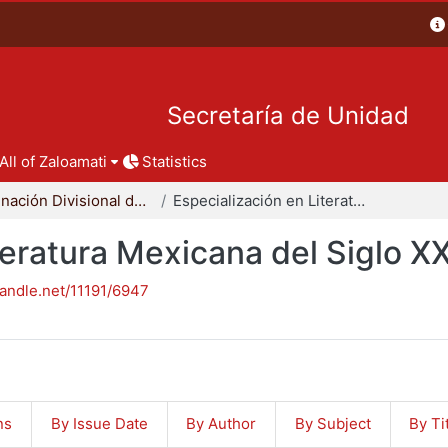
Secretaría de Unidad
All of Zaloamati
Statistics
Coordinación Divisional de Posgrado
Especialización en Literatura Mexicana del Siglo XX
teratura Mexicana del Siglo X
handle.net/11191/6947
ns
By Issue Date
By Author
By Subject
By Ti