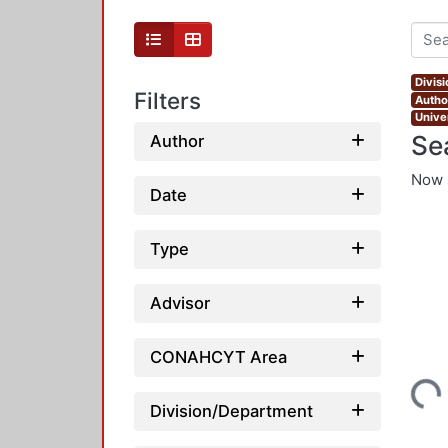
Divis
Filters
Author
Unive
Se
Author
Now 
Date
Type
Advisor
CONAHCYT Area
Loading...
Division/Department