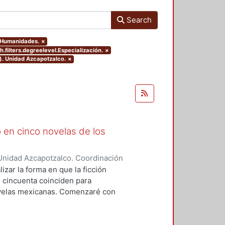
Search
y Humanidades.
×
.filters.degreelevel.Especialización.
×
). Unidad Azcapotzalco.
×
 en cinco novelas de los
Unidad Azcapotzalco. Coordinación
o, Berenice Itzel
izar la forma en que la ficción
os cincuenta coinciden para
novelas mexicanas. Comenzaré con
desde la mirada de la mujer. El
Mazo Rodríguez de Groves en su
tinuar con Caridad Bravo Adams,