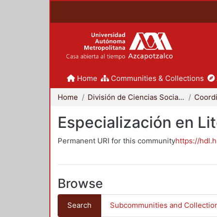
Home
Communities & Collections
Home
División de Ciencias Sociales y Humanidades
Especialización en Li
Permanent URI for this community
https://hdl.
Browse
Search
Subcommunities and Collectio