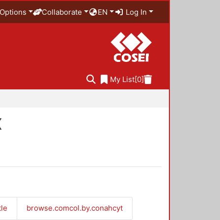
Options
Collaborate
EN
Log In
My List
[0]
X
tle
browse.comcol.by.conahcyt