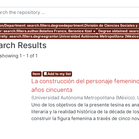
ion/Department: search.filters.degreedepartment.División de Ciencias Sociales 
: search.filters.author.Bolaños Franco, Berenice Itzel
×
Degree obtained: search
rsity: search.filters.degreegrantor.Universidad Autónoma Metropolitana (México
arch Results
showing
1 - 1 of 1
Item
Add to my list
La construcción del personaje femenino
años cincuenta
(
Universidad Autónoma Metropolitana (México). 
de Servicios de Información.
,
2019
)
Bolaños Franc
Uno de los objetivos de la presente tesina es anal
literaria y la realidad histórica de la década de l
construir la figura femenina a través de cinco 
el análisis de los personajes femeninos escritos 
primero de ellos fue creado por Lilia Rosa del 
novela Vainilla, bronce y morir (1957), para con