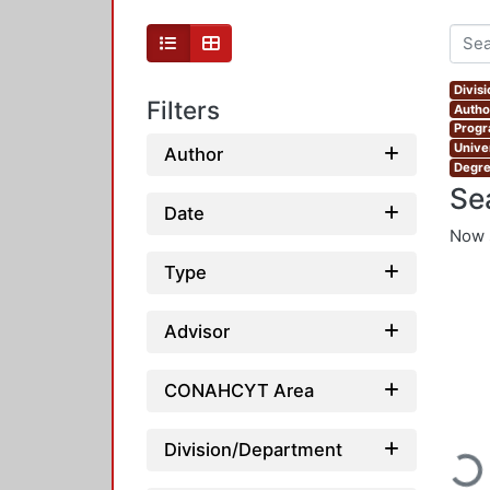
Divis
Filters
Author
Progr
Unive
Author
Degre
Se
Date
Now 
Type
Advisor
CONAHCYT Area
Loadi
Division/Department