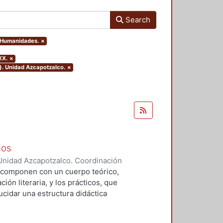
Search
y Humanidades.
×
XX.
×
). Unidad Azcapotzalco.
×
ños
Unidad Azcapotzalco. Coordinación
illavicencio, David
e componen con un cuerpo teórico,
ón literaria, y los prácticos, que
ucidar una estructura didáctica
r la lectura. El presente trabajo
personales prevenientes del