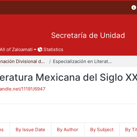
Secretaría de Unidad
All of Zaloamati
Statistics
Coordinación Divisional de Posgrado
Especialización en Literatura Mexicana del Siglo XX
teratura Mexicana del Siglo X
handle.net/11191/6947
ns
By Issue Date
By Author
By Subject
By Ti