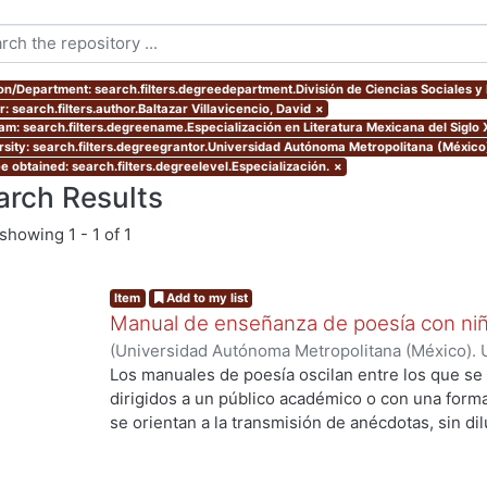
ion/Department: search.filters.degreedepartment.División de Ciencias Sociales 
: search.filters.author.Baltazar Villavicencio, David
×
am: search.filters.degreename.Especialización en Literatura Mexicana del Siglo 
rsity: search.filters.degreegrantor.Universidad Autónoma Metropolitana (México
e obtained: search.filters.degreelevel.Especialización.
×
arch Results
showing
1 - 1 of 1
Item
Add to my list
Manual de enseñanza de poesía con ni
(
Universidad Autónoma Metropolitana (México). 
de Servicios de Información.
,
2021-11
)
Baltazar V
Los manuales de poesía oscilan entre los que s
dirigidos a un público académico o con una formaci
se orientan a la transmisión de anécdotas, sin dil
ng...
que le sea útil a quienes se interesen en promove
enriquece conceptos teóricos con experiencias 