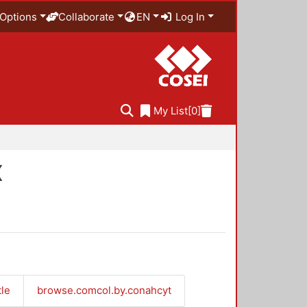
Options
Collaborate
EN
Log In
My List
[0]
X
tle
browse.comcol.by.conahcyt