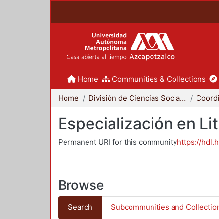
Home
Communities & Collections
Home
División de Ciencias Sociales y Humanidades
Especialización en Li
Permanent URI for this community
https://hdl.
Browse
Search
Subcommunities and Collectio