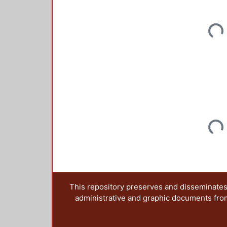
Loadi
Loadi
This repository preserves and disseminates,
administrative and graphic documents from t