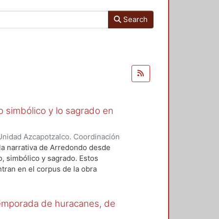
Search
lo simbólico y lo sagrado en
Unidad Azcapotzalco. Coordinación
aquel
 la narrativa de Arredondo desde
o, simbólico y sagrado. Estos
ran en el corpus de la obra
ia, nos enfocaremos en dos
al. En ambos se hayan presentes
ncia del cuerpo; el símbolo como
Temporada de huracanes, de
 universo sagrado regido por la