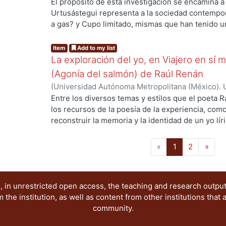
de Servicios de Información.
,
2019-11
)
Rojas Pére
El propósito de esta investigación se encamina a
análisis autobiográfico en escritores mexicanos d
Urtusástegui representa a la sociedad contempo
ng...
a gas? y Cupo limitado, mismas que han tenido u
del público y han sido representadas en “varios 
en Japón, en tanto en EUA se han representado e
Item
Add to my list
La exploración del yo, en Viajero en sí m
(Agonía del salmón) de Raúl Renán
(
Universidad Autónoma Metropolitana (México). 
de Servicios de Información.
,
2019
)
Estrada Velá
Entre los diversos temas y estilos que el poeta 
los recursos de la poesía de la experiencia, com
ng...
reconstruir la memoria y la identidad de un yo lí
modelos, toma la vida del autor como eje. En Viaj
yo lírico se construye a partir de la forma del di
(current)
«
1
2
»
determinada por la experiencia. En estas dos obr
busca el conocimiento de sí mismo, el conocimien
de la poesía. En este trabajo, me ocuparé de des
 in unrestricted open access, the teaching and research outpu
expresivos que en ambos libros conducen a ese o
he institution, as well as content from other institutions that 
community.