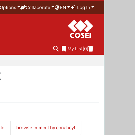
Options
Collaborate
EN
Log In
My List
[0]
X
tle
browse.comcol.by.conahcyt