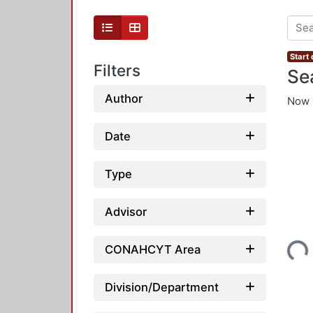
Start
Filters
Se
Author
Now 
Date
Type
Advisor
Loadi
CONAHCYT Area
Division/Department