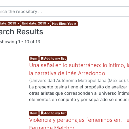
 date: 2019
×
End date: 2019
×
Has files: Yes
×
arch Results
showing
1 - 10 of 13
Item
Add to my list
Una señal en lo subterráneo: lo íntimo, 
la narrativa de Inés Arredondo
(
Universidad Autónoma Metropolitana (México). 
de Servicios de Información.
,
2019-11
)
Chávez, R
La presente tesina tiene el propósito de analizar
otras aristas que corresponden al universo íntim
ng...
elementos en conjunto y por separado se encuent
arredoncista; pero, por cuestiones de pertinenc
cuentos principalmente: “La sunamita” y “La señ
Item
Add to my list
cuestionamientos sobre la intimidad y la pertene
Violencia y personajes femeninos en, 
constructor de significados; y la inserción en un
Fernanda Melchor