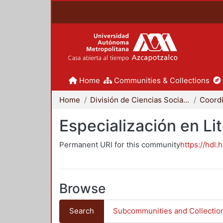
Home
Communities & Collections
Home
División de Ciencias Sociales y Humanidades
Especialización en Li
Permanent URI for this community
https://hdl.
Browse
Search
Subcommunities and Collectio