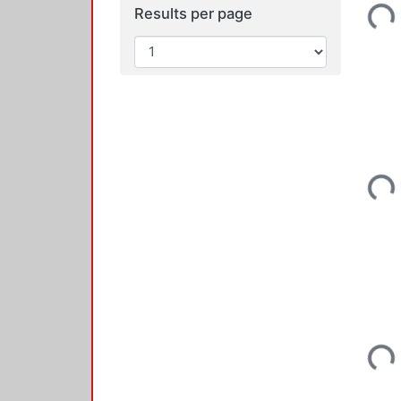
Loadi
Results per page
Loadi
Loadi