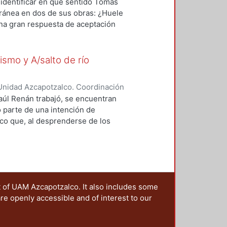
z, Ariadne Yael
 identificar en qué sentido Tomás
el siglo XX.
ránea en dos de sus obras: ¿Huele
na gran respuesta de aceptación
países de Latinoamérica, Europa y
n inglés y en español.
ismo y A/salto de río
Unidad Azcapotzalco. Coordinación
zquez, Alejandra
Raúl Renán trabajó, se encuentran
o parte de una intención de
rico que, al desprenderse de los
ero en sí mismo y A/salto de río el
scurso que, al mismo tiempo, es
as, de técnicas diversas, Renán
to del ser del poeta y el sentido
cribir los procedimientos
t of UAM Azcapotzalco. It also includes some
bjetivo: el autoconocimiento.
are openly accessible and of interest to our