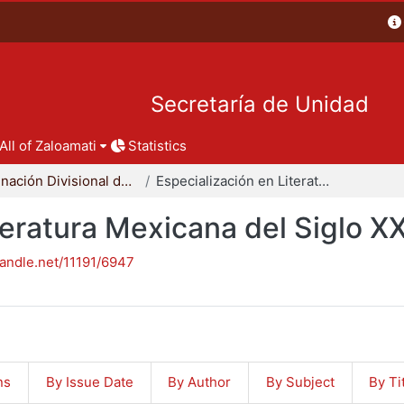
Secretaría de Unidad
All of Zaloamati
Statistics
Coordinación Divisional de Posgrado
Especialización en Literatura Mexicana del Siglo XX
teratura Mexicana del Siglo X
handle.net/11191/6947
ns
By Issue Date
By Author
By Subject
By Ti