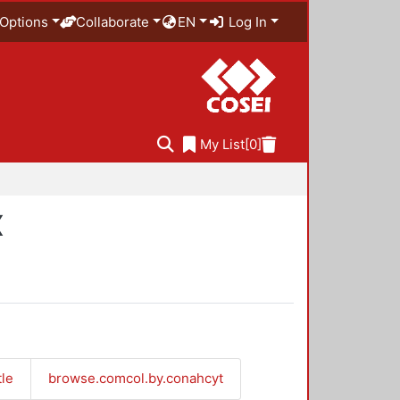
Options
Collaborate
EN
Log In
My List
[0]
X
tle
browse.comcol.by.conahcyt