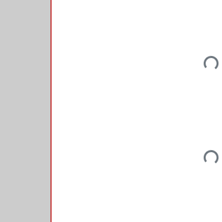
Load
Load