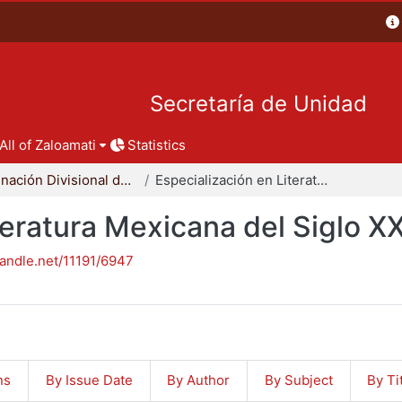
Secretaría de Unidad
All of Zaloamati
Statistics
Coordinación Divisional de Posgrado
Especialización en Literatura Mexicana del Siglo XX
teratura Mexicana del Siglo X
handle.net/11191/6947
ns
By Issue Date
By Author
By Subject
By Ti