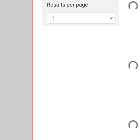
Results per page
Load
Load
Load