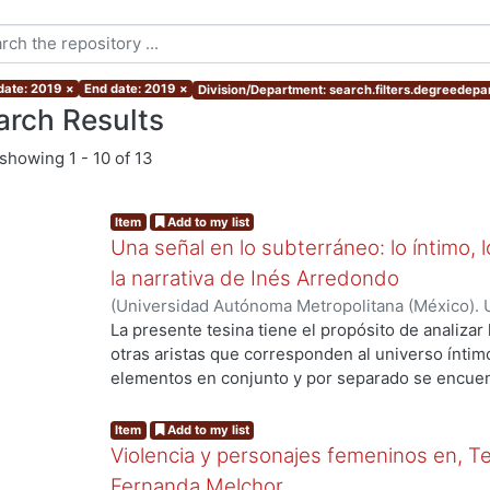
 date: 2019
×
End date: 2019
×
Division/Department: search.filters.degreedepa
arch Results
showing
1 - 10 of 13
Item
Add to my list
Una señal en lo subterráneo: lo íntimo, 
la narrativa de Inés Arredondo
(
Universidad Autónoma Metropolitana (México). 
de Servicios de Información.
,
2019-11
)
Chávez, R
La presente tesina tiene el propósito de analizar
otras aristas que corresponden al universo íntim
elementos en conjunto y por separado se encuent
ing...
arredoncista; pero, por cuestiones de pertinenc
cuentos principalmente: “La sunamita” y “La señ
Item
Add to my list
cuestionamientos sobre la intimidad y la pertene
Violencia y personajes femeninos en, 
constructor de significados; y la inserción en un
Fernanda Melchor