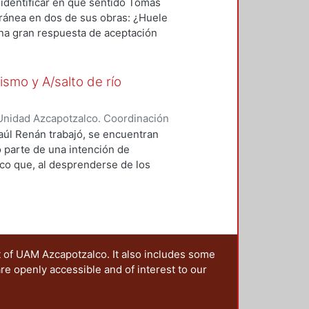
z, Ariadne Yael
 identificar en qué sentido Tomás
el siglo XX.
ránea en dos de sus obras: ¿Huele
na gran respuesta de aceptación
países de Latinoamérica, Europa y
n inglés y en español.
ismo y A/salto de río
Unidad Azcapotzalco. Coordinación
zquez, Alejandra
Raúl Renán trabajó, se encuentran
o parte de una intención de
rico que, al desprenderse de los
ero en sí mismo y A/salto de río el
scurso que, al mismo tiempo, es
as, de técnicas diversas, Renán
to del ser del poeta y el sentido
cribir los procedimientos
t of UAM Azcapotzalco. It also includes some
bjetivo: el autoconocimiento.
are openly accessible and of interest to our