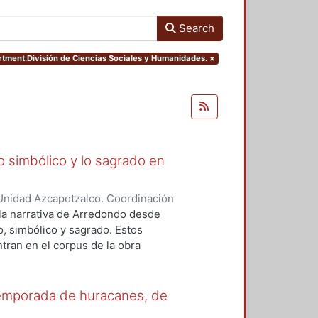
Search
rtment.División de Ciencias Sociales y Humanidades.
×
lo simbólico y lo sagrado en
Unidad Azcapotzalco. Coordinación
aquel
 la narrativa de Arredondo desde
o, simbólico y sagrado. Estos
ran en el corpus de la obra
ia, nos enfocaremos en dos
al. En ambos se hayan presentes
ncia del cuerpo; el símbolo como
Temporada de huracanes, de
 universo sagrado regido por la