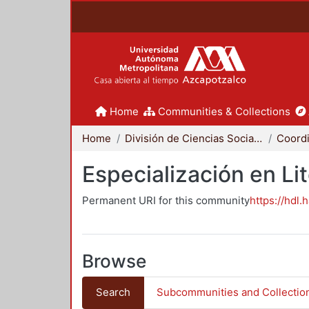
Home
Communities & Collections
Home
División de Ciencias Sociales y Humanidades
Especialización en Li
Permanent URI for this community
https://hdl.
Browse
Search
Subcommunities and Collectio