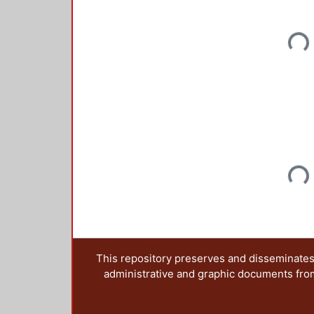
Load
Load
This repository preserves and disseminates,
administrative and graphic documents from t