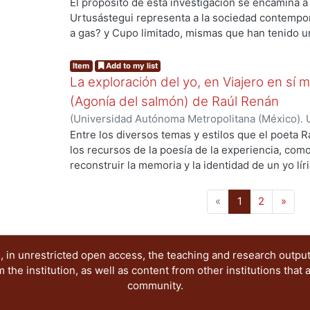
de Servicios de Información.
,
2019-11
)
Rojas Pére
El propósito de esta investigación se encamina a
análisis autobiográfico en escritores mexicanos d
Urtusástegui representa a la sociedad contempo
a gas? y Cupo limitado, mismas que han tenido u
ing...
del público y han sido representadas en “varios 
en Japón, en tanto en EUA se han representado e
Item
Add to my list
La exploración del yo, en Viajero en sí m
(Agonía del salmón) de Raúl Renán
(
Universidad Autónoma Metropolitana (México). 
de Servicios de Información.
,
2019
)
Estrada Velá
Entre los diversos temas y estilos que el poeta 
los recursos de la poesía de la experiencia, com
reconstruir la memoria y la identidad de un yo lí
ing...
modelos, toma la vida del autor como eje. En Viaj
yo lírico se construye a partir de la forma del di
(current)
«
1
2
»
determinada por la experiencia. En estas dos obr
busca el conocimiento de sí mismo, el conocimien
de la poesía. En este trabajo, me ocuparé de des
 in unrestricted open access, the teaching and research outpu
expresivos que en ambos libros conducen a ese o
he institution, as well as content from other institutions that 
community.