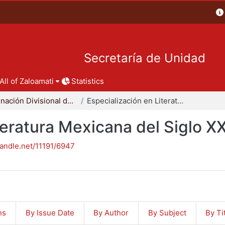
Secretaría de Unidad
All of Zaloamati
Statistics
Coordinación Divisional de Posgrado
Especialización en Literatura Mexicana del Siglo XX
teratura Mexicana del Siglo X
handle.net/11191/6947
ns
By Issue Date
By Author
By Subject
By Ti