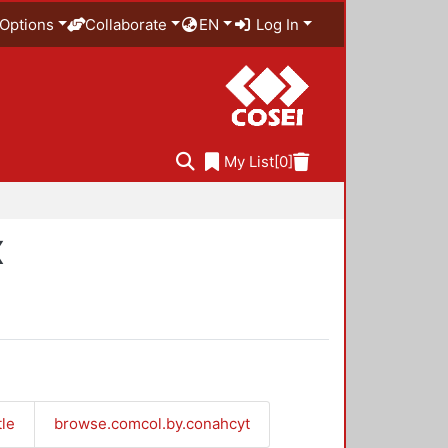
Options
Collaborate
EN
Log In
My List
[0]
X
tle
browse.comcol.by.conahcyt