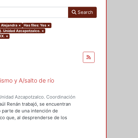
Search
, Alejandra
×
Has files: Yes
×
). Unidad Azcapotzalco.
×
XX.
×
ismo y A/salto de río
Unidad Azcapotzalco. Coordinación
zquez, Alejandra
Raúl Renán trabajó, se encuentran
o parte de una intención de
rico que, al desprenderse de los
ero en sí mismo y A/salto de río el
scurso que, al mismo tiempo, es
as, de técnicas diversas, Renán