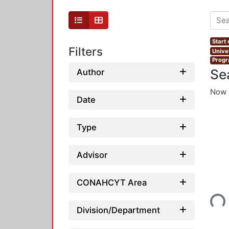
Start
Filters
Unive
Progr
Se
Author
Now 
Date
Type
Advisor
Loading...
CONAHCYT Area
Division/Department