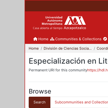
Home
Communities & Collections
Home
División de Ciencias Sociales y Humanidades
Especialización en Li
Permanent URI for this community
https://hdl.
Browse
Search
Subcommunities and Collectio