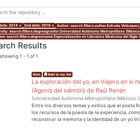
 date: 2014
×
End date: 2019
×
Author: search.filters.author.Estrada Velázquez
rsity: search.filters.degreegrantor.Universidad Autónoma Metropolitana (México
am: search.filters.degreename.Especialización en Literatura Mexicana del Siglo 
arch Results
showing
1 - 1 of 1
Item
Add to my list
La exploración del yo, en Viajero en sí m
(Agonía del salmón) de Raúl Renán
(
Universidad Autónoma Metropolitana (México). 
de Servicios de Información.
,
2019
)
Estrada Velá
Entre los diversos temas y estilos que el poeta 
los recursos de la poesía de la experiencia, com
reconstruir la memoria y la identidad de un yo lí
modelos, toma la vida del autor como eje. En Viaj
yo lírico se construye a partir de la forma del di
determinada por la experiencia. En estas dos obr