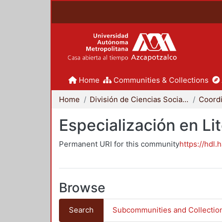
Home
Communities & Collections
Home
División de Ciencias Sociales y Humanidades
Especialización en Li
Permanent URI for this community
https://hdl.
Browse
Search
Subcommunities and Collectio