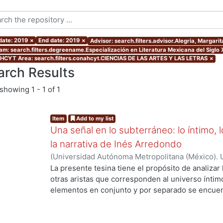
 date: 2019
×
End date: 2019
×
Advisor: search.filters.advisor.Alegria, Margarit
am: search.filters.degreename.Especialización en Literatura Mexicana del Siglo 
CYT Area: search.filters.conahcyt.CIENCIAS DE LAS ARTES Y LAS LETRAS
×
arch Results
showing
1 - 1 of 1
Item
Add to my list
Una señal en lo subterráneo: lo íntimo, 
la narrativa de Inés Arredondo
(
Universidad Autónoma Metropolitana (México). 
de Servicios de Información.
,
2019-11
)
Chávez, R
La presente tesina tiene el propósito de analizar
otras aristas que corresponden al universo íntim
elementos en conjunto y por separado se encuent
arredoncista; pero, por cuestiones de pertinenc
cuentos principalmente: “La sunamita” y “La señ
cuestionamientos sobre la intimidad y la pertene