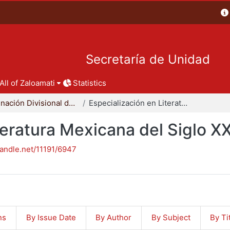
Secretaría de Unidad
All of Zaloamati
Statistics
Coordinación Divisional de Posgrado
Especialización en Literatura Mexicana del Siglo XX
teratura Mexicana del Siglo X
handle.net/11191/6947
ns
By Issue Date
By Author
By Subject
By Ti