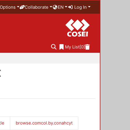
Options
Collaborate
EN
Log In
My List
[0]
X
tle
browse.comcol.by.conahcyt