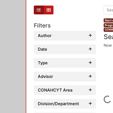
Start
Filters
Progr
CONAH
Se
Author
Now 
Date
Type
Advisor
CONAHCYT Area
Loading...
Division/Department