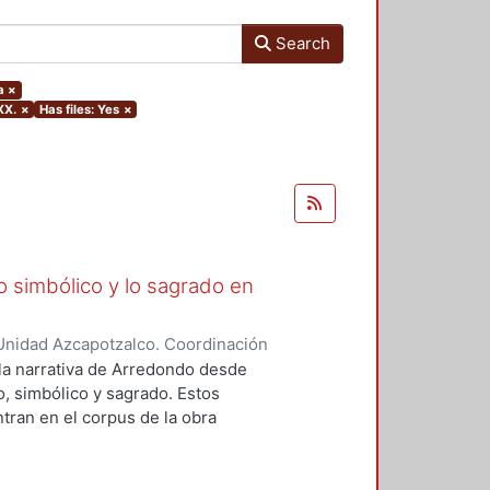
Search
a
×
XX.
×
Has files: Yes
×
lo simbólico y lo sagrado en
Unidad Azcapotzalco. Coordinación
aquel
 la narrativa de Arredondo desde
o, simbólico y sagrado. Estos
ran en el corpus de la obra
ia, nos enfocaremos en dos
al. En ambos se hayan presentes
ncia del cuerpo; el símbolo como