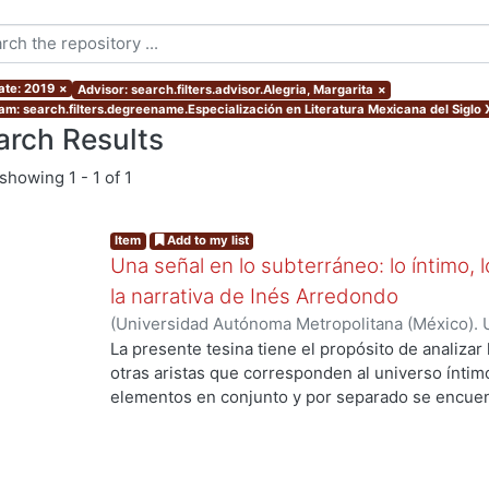
ate: 2019
×
Advisor: search.filters.advisor.Alegria, Margarita
×
am: search.filters.degreename.Especialización en Literatura Mexicana del Siglo 
arch Results
showing
1 - 1 of 1
Item
Add to my list
Una señal en lo subterráneo: lo íntimo, 
la narrativa de Inés Arredondo
(
Universidad Autónoma Metropolitana (México). 
de Servicios de Información.
,
2019-11
)
Chávez, R
La presente tesina tiene el propósito de analizar
otras aristas que corresponden al universo íntim
elementos en conjunto y por separado se encuent
ing...
arredoncista; pero, por cuestiones de pertinenc
cuentos principalmente: “La sunamita” y “La señ
cuestionamientos sobre la intimidad y la pertene