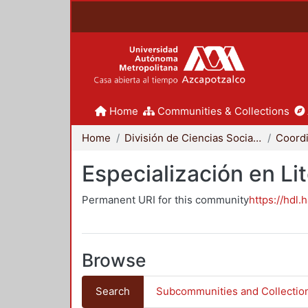
Home
Communities & Collections
Home
División de Ciencias Sociales y Humanidades
Especialización en Li
Permanent URI for this community
https://hdl.
Browse
Search
Subcommunities and Collectio