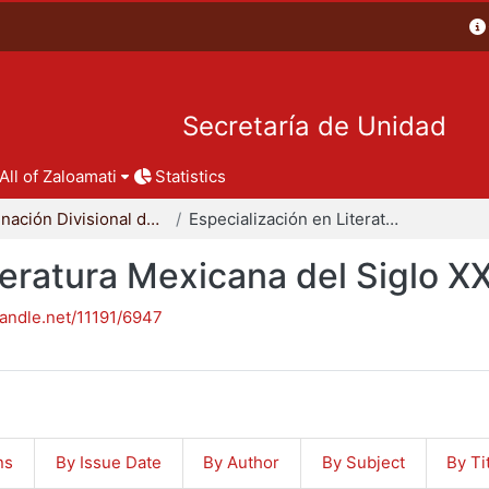
Secretaría de Unidad
All of Zaloamati
Statistics
Coordinación Divisional de Posgrado
Especialización en Literatura Mexicana del Siglo XX
teratura Mexicana del Siglo X
handle.net/11191/6947
ns
By Issue Date
By Author
By Subject
By Ti