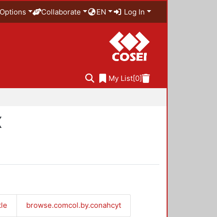
Options
Collaborate
EN
Log In
My List
[0]
X
tle
browse.comcol.by.conahcyt