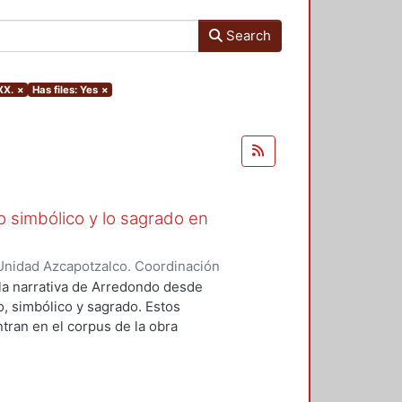
Search
XX.
×
Has files: Yes
×
lo simbólico y lo sagrado en
Unidad Azcapotzalco. Coordinación
aquel
 la narrativa de Arredondo desde
o, simbólico y sagrado. Estos
ran en el corpus de la obra
ia, nos enfocaremos en dos
al. En ambos se hayan presentes
ncia del cuerpo; el símbolo como