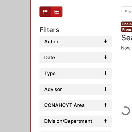
End d
Filters
Progr
Se
Author
Now 
Date
Type
Advisor
CONAHCYT Area
Load
Division/Department