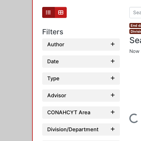
End d
Filters
Divis
Se
Author
Now 
Date
Type
Advisor
CONAHCYT Area
Loading...
Division/Department