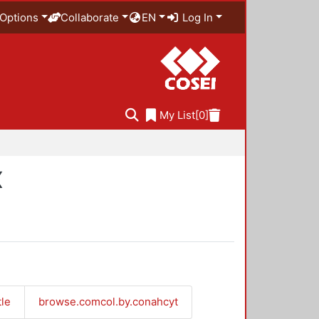
Options
Collaborate
EN
Log In
My List
[0]
X
tle
browse.comcol.by.conahcyt