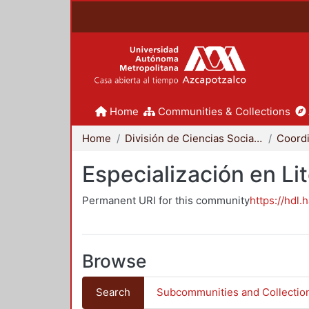
Home
Communities & Collections
Home
División de Ciencias Sociales y Humanidades
Especialización en Li
Permanent URI for this community
https://hdl.
Browse
Search
Subcommunities and Collectio