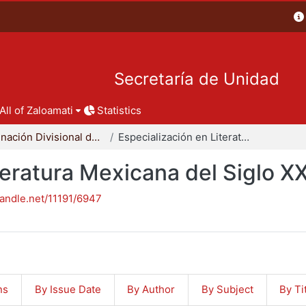
Secretaría de Unidad
All of Zaloamati
Statistics
Coordinación Divisional de Posgrado
Especialización en Literatura Mexicana del Siglo XX
teratura Mexicana del Siglo X
handle.net/11191/6947
ns
By Issue Date
By Author
By Subject
By Ti