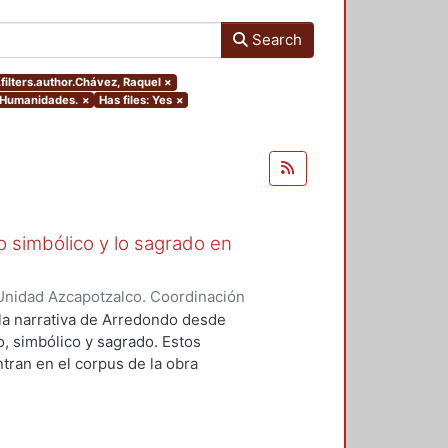
Search
filters.author.Chávez, Raquel
×
y Humanidades.
×
Has files: Yes
×
lo simbólico y lo sagrado en
Unidad Azcapotzalco. Coordinación
aquel
 la narrativa de Arredondo desde
o, simbólico y sagrado. Estos
ran en el corpus de la obra
ia, nos enfocaremos en dos
al. En ambos se hayan presentes
ncia del cuerpo; el símbolo como