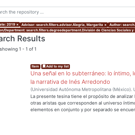
ate: 2019
×
Advisor: search.filters.advisor.Alegria, Margarita
×
Author: search.
ion/Department: search.filters.degreedepartment.División de Ciencias Sociales 
arch Results
showing
1 - 1 of 1
Item
Add to my list
Una señal en lo subterráneo: lo íntimo, 
la narrativa de Inés Arredondo
(
Universidad Autónoma Metropolitana (México). 
de Servicios de Información.
,
2019-11
)
Chávez, R
La presente tesina tiene el propósito de analizar
otras aristas que corresponden al universo íntim
elementos en conjunto y por separado se encuent
arredoncista; pero, por cuestiones de pertinenc
cuentos principalmente: “La sunamita” y “La señ
cuestionamientos sobre la intimidad y la pertene