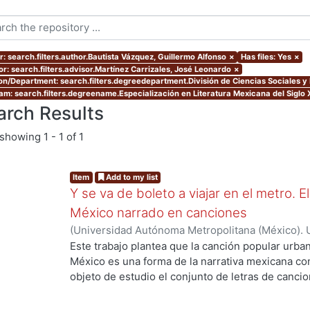
r: search.filters.author.Bautista Vázquez, Guillermo Alfonso
×
Has files: Yes
×
or: search.filters.advisor.Martínez Carrizales, José Leonardo
×
ion/Department: search.filters.degreedepartment.División de Ciencias Sociales 
am: search.filters.degreename.Especialización en Literatura Mexicana del Siglo 
arch Results
showing
1 - 1 of 1
Item
Add to my list
Y se va de boleto a viajar en el metro. 
México narrado en canciones
(
Universidad Autónoma Metropolitana (México). 
de Servicios de Información.
,
2021-11
)
Bautista V
Este trabajo plantea que la canción popular urba
México es una forma de la narrativa mexicana c
objeto de estudio el conjunto de letras de canci
Sistema de Transporte Colectivo, el metro, desd
entiende a estos textos como un género que no en