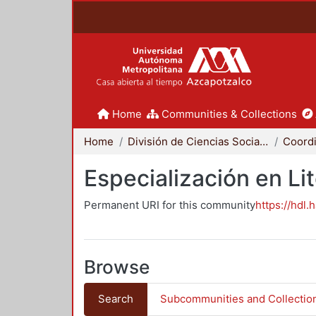
Home
Communities & Collections
Home
División de Ciencias Sociales y Humanidades
Especialización en Li
Permanent URI for this community
https://hdl.
Browse
Search
Subcommunities and Collectio