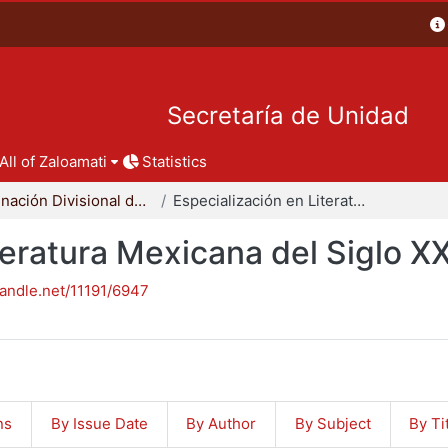
Secretaría de Unidad
All of Zaloamati
Statistics
Coordinación Divisional de Posgrado
Especialización en Literatura Mexicana del Siglo XX
teratura Mexicana del Siglo X
handle.net/11191/6947
ns
By Issue Date
By Author
By Subject
By Ti