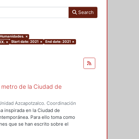
Search
y Humanidades.
×
Start date: 2021
×
End date: 2021
×
XX.
×
El metro de la Ciudad de
Unidad Azcapotzalco. Coordinación
ázquez, Guillermo Alfonso
na inspirada en la Ciudad de
ontemporánea. Para ello toma como
ones que se han escrito sobre el
e hace cincuenta años. Se
caja con las leyes estilísticas de