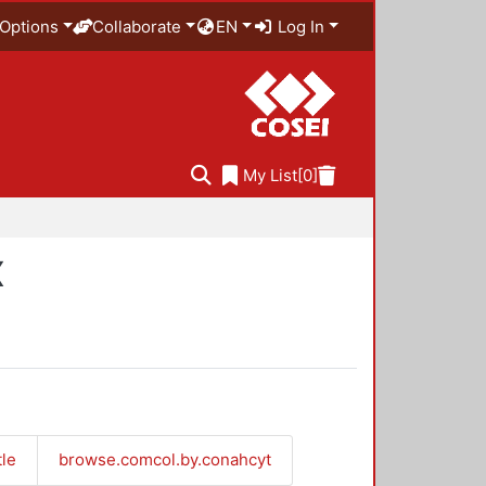
Options
Collaborate
EN
Log In
My List
[0]
X
tle
browse.comcol.by.conahcyt