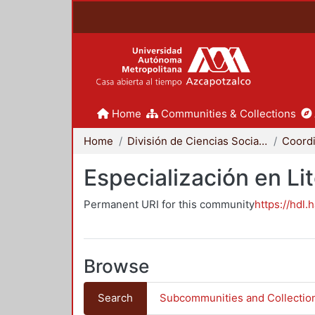
Home
Communities & Collections
Home
División de Ciencias Sociales y Humanidades
Especialización en Li
Permanent URI for this community
https://hdl.
Browse
Search
Subcommunities and Collectio