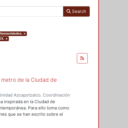
Search
y Humanidades.
×
XX.
×
El metro de la Ciudad de
Unidad Azcapotzalco. Coordinación
ázquez, Guillermo Alfonso
na inspirada en la Ciudad de
ontemporánea. Para ello toma como
ones que se han escrito sobre el
e hace cincuenta años. Se
caja con las leyes estilísticas de