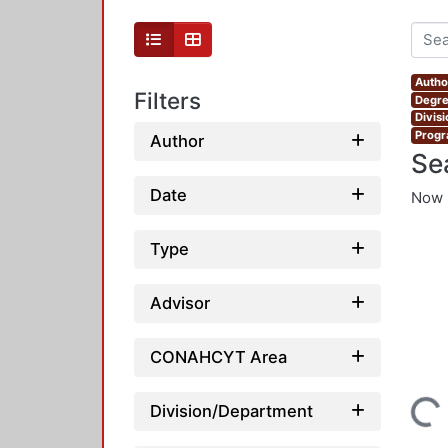
Autho
Filters
Degre
Divis
Progr
Author
Se
Date
Now 
Type
Advisor
CONAHCYT Area
Division/Department
Loading...