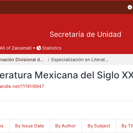
Secretaría de Unidad
All of Zaloamati
Statistics
Coordinación Divisional de Posgrado
Especialización en Literatura Mexicana del Siglo XX
teratura Mexicana del Siglo X
handle.net/11191/6947
ns
By Issue Date
By Author
By Subject
By Ti