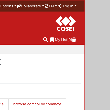
Options
Collaborate
EN
Log In
My List
[0]
X
tle
browse.comcol.by.conahcyt