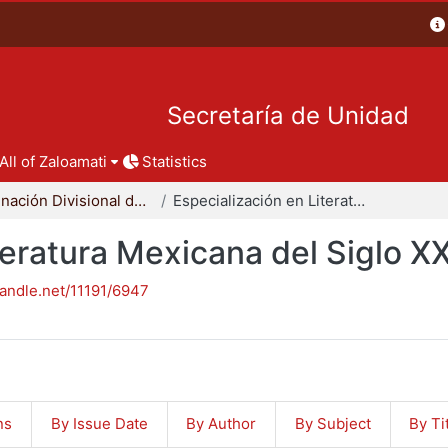
Secretaría de Unidad
All of Zaloamati
Statistics
Coordinación Divisional de Posgrado
Especialización en Literatura Mexicana del Siglo XX
teratura Mexicana del Siglo X
handle.net/11191/6947
ns
By Issue Date
By Author
By Subject
By Ti