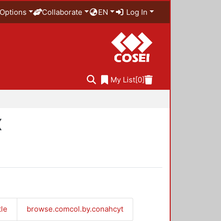
Options
Collaborate
EN
Log In
My List
[0]
X
tle
browse.comcol.by.conahcyt