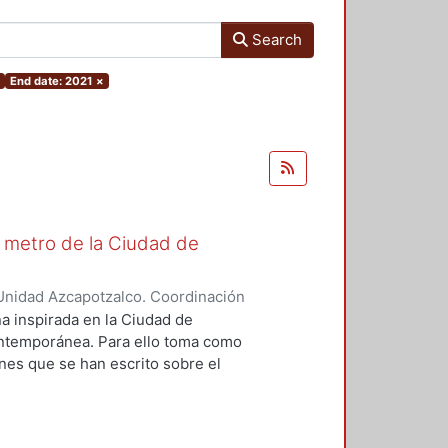
Search
×
End date: 2021
×
El metro de la Ciudad de
Unidad Azcapotzalco. Coordinación
ázquez, Guillermo Alfonso
na inspirada en la Ciudad de
ontemporánea. Para ello toma como
ones que se han escrito sobre el
e hace cincuenta años. Se
caja con las leyes estilísticas de
canónico de literatura, pues su