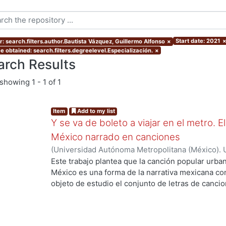
Start date: 2021
r: search.filters.author.Bautista Vázquez, Guillermo Alfonso
×
e obtained: search.filters.degreelevel.Especialización.
×
arch Results
showing
1 - 1 of 1
Item
Add to my list
Y se va de boleto a viajar en el metro. 
México narrado en canciones
(
Universidad Autónoma Metropolitana (México). 
de Servicios de Información.
,
2021-11
)
Bautista V
Este trabajo plantea que la canción popular urba
México es una forma de la narrativa mexicana c
objeto de estudio el conjunto de letras de canci
ing...
Sistema de Transporte Colectivo, el metro, desd
entiende a estos textos como un género que no en
la institución literaria y rompen con el concepto 