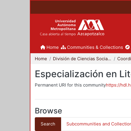
Home
Communities & Collections
Home
División de Ciencias Sociales y Humanidades
Especialización en Li
Permanent URI for this community
https://hdl.
Browse
Search
Subcommunities and Collectio