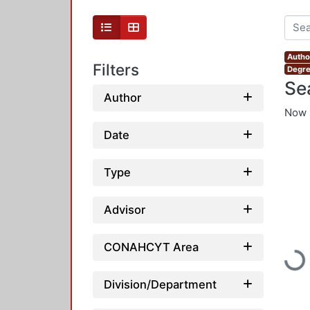
Autho
Filters
Degre
Se
Author
Now 
Date
Type
Advisor
CONAHCYT Area
Load
Division/Department